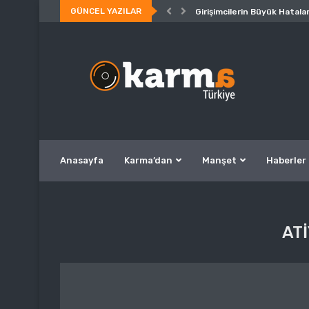
GÜNCEL YAZILAR
Girişimcilerin Büyük Hatalar
Anasayfa
Karma’dan
Manşet
Haberler
AT