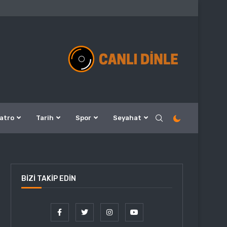
atro
Tarih
Spor
Seyahat
BIZI TAKIP EDIN