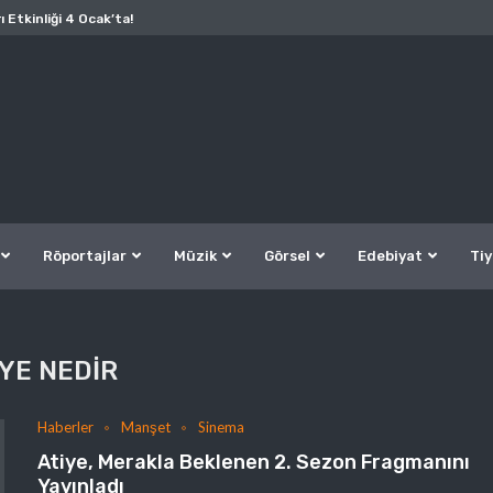
ı Etkinliği 4 Ocak’ta!
Röportajlar
Müzik
Görsel
Edebiyat
Tiy
IYE NEDIR
Haberler
Manşet
Sinema
Atiye, Merakla Beklenen 2. Sezon Fragmanını
Yayınladı