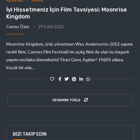
Karma'dan
Sinema
İyi Hissetmeniz İçin Film Tavsiyesi: Moonrise
Kingdom
Cansu Özer
29 Eylül 2021
Moonrise Kingdom, ünlü yönetmen Wes Anderson‘ın 2012 yapımı
renkli filmi. Cannes Film Festivali’nin açılış filmi de olan bu başarılı
yapımı mutlaka izlemelisiniz! Firari Genç Aşıklar! 1960’lı yıllara,
küçük bir ada…
DEVAMINI YÜKLE
BIZI TAKIP EDIN