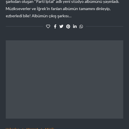
şarkıdan oluşan “Parti İptal” adlı yeni stüdyo albümünü yayınladı.
Müzikseverler ve İğrek’in fanları albümün tamamını dinleyip,
ezberledi bile! Albümün çıkış şarkısı…