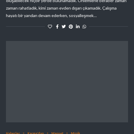
oluşabilecek hiçbir yerde bulunamadık. Önlemlerle beraber zaman
zaman rahatladık, kimi zaman evden dışarı çıkamadık. Çalışma
hayatı bir yandan devam ederken, sosyalleşmek…
Haberler
Karma'dan
Manşet
Müzik