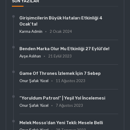
SON YAZILAR
Girişimcilerin Büyük Hataları Etkinliği 4
Ocak’ta!
Karma Admin
2 Ocak 2024
Benden Marka Olur Mu Etkinliği 27 Eylül’de!
Ayşe Aslıhan
21 Eylül 2023
Game Of Thrones İzlemek İçin 7 Sebep
Onur Şafak Yücel
11 Ağustos 2023
“Yoruldum Patron!” | Yeşil Yol İncelemesi
Onur Şafak Yücel
7 Ağustos 2023
Melek Mosso’dan Yeni Tekli: Mesele Belli
Onur Şafak Yücel
28 Temmuz 2023