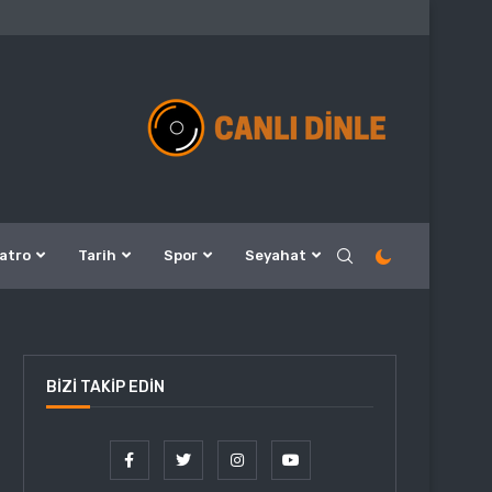
atro
Tarih
Spor
Seyahat
BIZI TAKIP EDIN