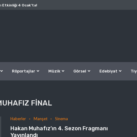
ı Etkinliği 4 Ocak’ta!
Röportajlar
Müzik
Görsel
Edebiyat
Tiy
UHAFIZ FINAL
Haberler
Manşet
Sinema
Hakan Muhafız’ın 4. Sezon Fragmanı
Yayınlandı