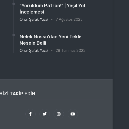
“Yoruldum Patron!” | Yeşil Yol
İncelemesi
Onur Şafak Yücel
7 Ağustos 2023
Melek Mosso’dan Yeni Tekli:
Mesele Belli
Onur Şafak Yücel
28 Temmuz 2023
BIZI TAKIP EDIN