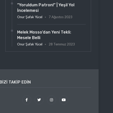
“Yoruldum Patron!” | Yeşil Yol
İncelemesi
Onur Şafak Yücel
7 Ağustos 2023
Melek Mosso’dan Yeni Tekli:
Mesele Belli
Onur Şafak Yücel
28 Temmuz 2023
BIZI TAKIP EDIN