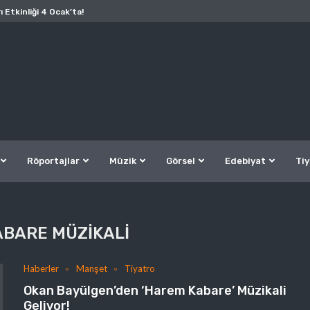
ı Etkinliği 4 Ocak’ta!
Röportajlar
Müzik
Görsel
Edebiyat
Tiy
BARE MÜZIKALI
Haberler
Manşet
Tiyatro
Okan Bayülgen’den ‘Harem Kabare’ Müzikali
Geliyor!