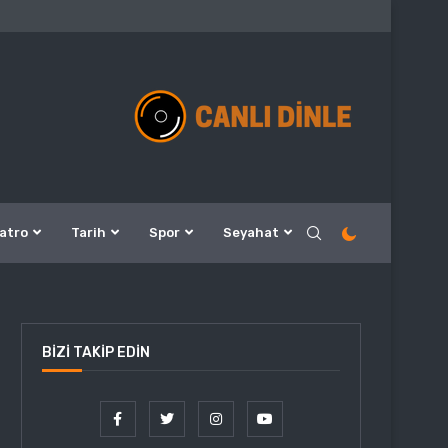
atro
Tarih
Spor
Seyahat
BIZI TAKIP EDIN