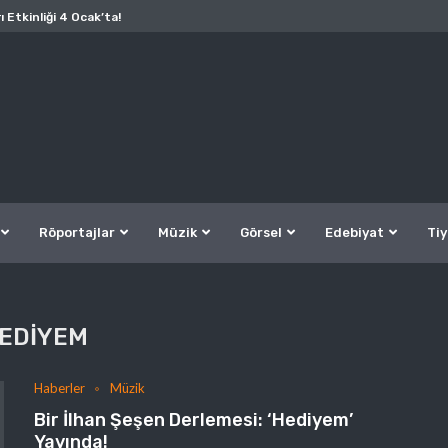
ı Etkinliği 4 Ocak’ta!
Röportajlar
Müzik
Görsel
Edebiyat
Tiy
EDIYEM
Haberler
Müzik
Bir İlhan Şeşen Derlemesi: ‘Hediyem’
Yayında!