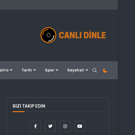
atro
Tarih
Spor
Seyahat
BIZI TAKIP EDIN