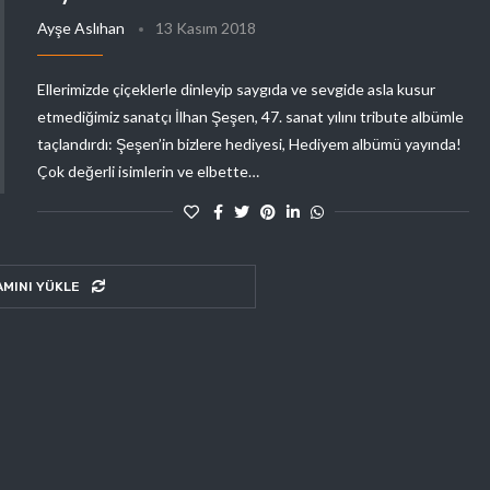
Ayşe Aslıhan
13 Kasım 2018
Ellerimizde çiçeklerle dinleyip saygıda ve sevgide asla kusur
etmediğimiz sanatçı İlhan Şeşen, 47. sanat yılını tribute albümle
taçlandırdı: Şeşen’in bizlere hediyesi, Hediyem albümü yayında!
Çok değerli isimlerin ve elbette…
AMINI YÜKLE