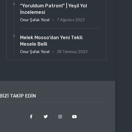
“Yoruldum Patron!” | Yeşil Yol
İncelemesi
Onur Şafak Yücel
7 Ağustos 2023
Melek Mosso’dan Yeni Tekli:
Mesele Belli
Onur Şafak Yücel
28 Temmuz 2023
BIZI TAKIP EDIN