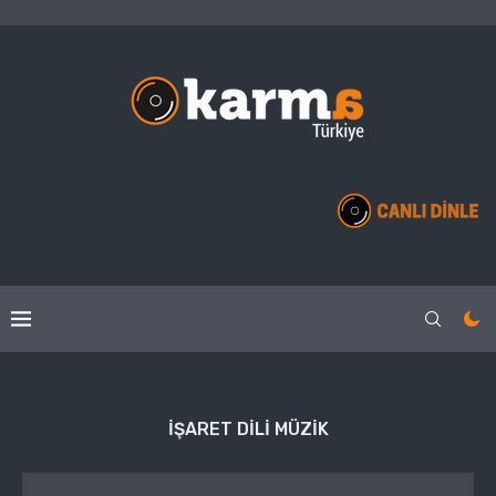
IŞARET DILI MÜZIK