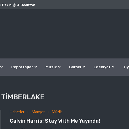
ı Etkinliği 4 Ocak’ta!
Röportajlar
Müzik
Görsel
Edebiyat
Tiy
 TIMBERLAKE
Haberler
Manşet
Müzik
Calvin Harris: Stay With Me Yayında!