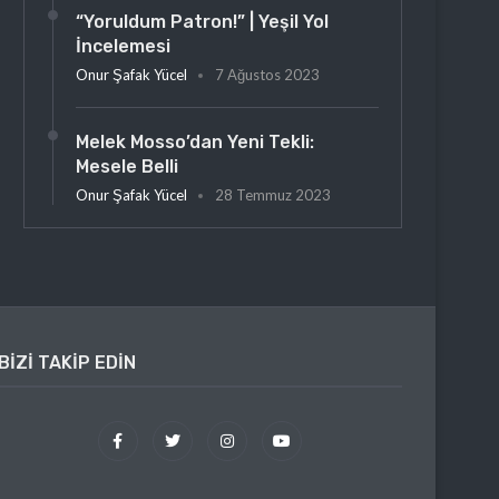
“Yoruldum Patron!” | Yeşil Yol
İncelemesi
Onur Şafak Yücel
7 Ağustos 2023
Melek Mosso’dan Yeni Tekli:
Mesele Belli
Onur Şafak Yücel
28 Temmuz 2023
BIZI TAKIP EDIN