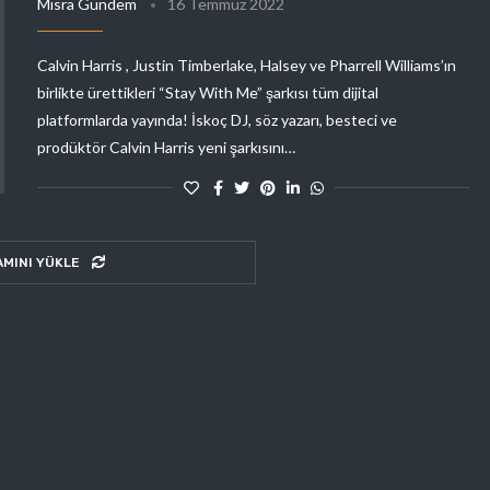
Mısra Gündem
16 Temmuz 2022
Calvin Harris , Justin Timberlake, Halsey ve Pharrell Williams’ın
birlikte ürettikleri “Stay With Me” şarkısı tüm dijital
platformlarda yayında! İskoç DJ, söz yazarı, besteci ve
prodüktör Calvin Harris yeni şarkısını…
AMINI YÜKLE