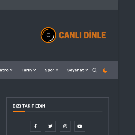
atro
Tarih
Spor
Seyahat
BIZI TAKIP EDIN