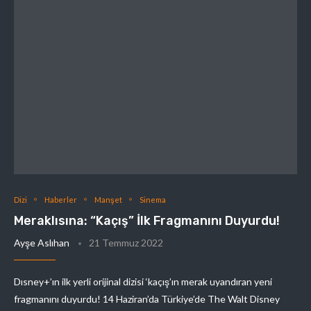
Dizi
Haberler
Manşet
Sinema
Meraklısına: “Kaçış” İlk Fragmanını Duyurdu!
Ayşe Aslıhan
21 Temmuz 2022
Dısney+’ın ilk yerli orijinal dizisi ‘kaçış’ın merak uyandıran yeni
fragmanını duyurdu! 14 Haziran’da Türkiye’de The Walt Disney