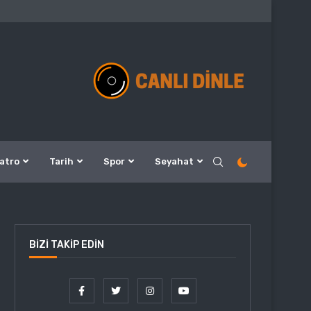
atro
Tarih
Spor
Seyahat
BIZI TAKIP EDIN