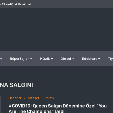
ı Etkinliği 4 Ocak’ta!
Röportajlar
Müzik
Görsel
Edebiyat
Tiy
NA SALGINI
Haberler
Manşet
Müzik
#COVID19: Queen Salgın Dönemine Özel “You
Are The Champions” Dedi