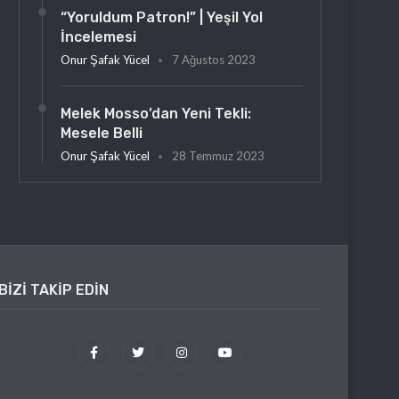
“Yoruldum Patron!” | Yeşil Yol
İncelemesi
Onur Şafak Yücel
7 Ağustos 2023
Melek Mosso’dan Yeni Tekli:
Mesele Belli
Onur Şafak Yücel
28 Temmuz 2023
BIZI TAKIP EDIN