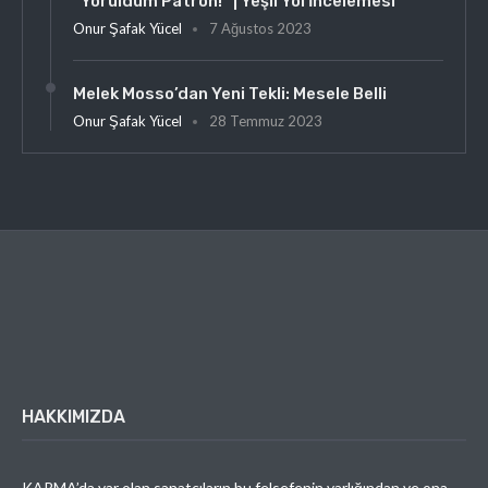
“Yoruldum Patron!” | Yeşil Yol İncelemesi
Onur Şafak Yücel
7 Ağustos 2023
Melek Mosso’dan Yeni Tekli: Mesele Belli
Onur Şafak Yücel
28 Temmuz 2023
HAKKIMIZDA
KARMA’da var olan sanatçıların bu felsefenin varlığından ve ona