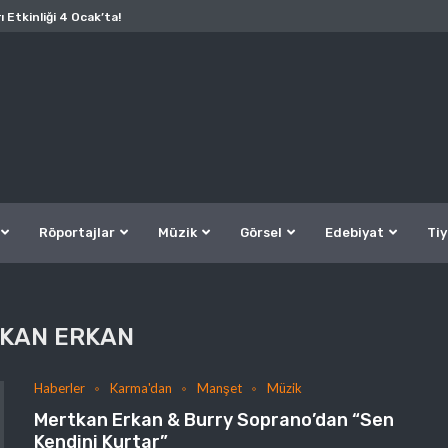
ı Etkinliği 4 Ocak’ta!
Röportajlar
Müzik
Görsel
Edebiyat
Tiy
KAN ERKAN
Haberler
Karma'dan
Manşet
Müzik
Mertkan Erkan & Burry Soprano’dan “Sen
Kendini Kurtar”