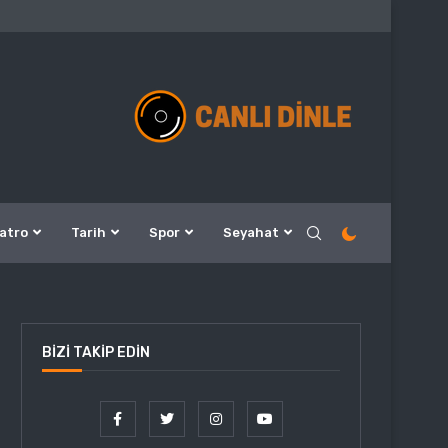
atro
Tarih
Spor
Seyahat
BIZI TAKIP EDIN