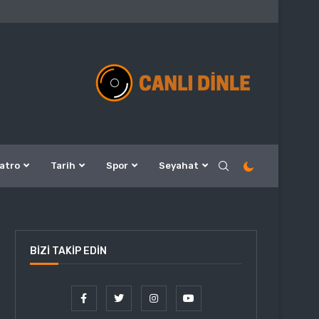
atro
Tarih
Spor
Seyahat
BIZI TAKIP EDIN