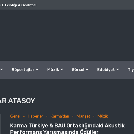
ı Etkinliği 4 Ocak’ta!
Röportajlar
Müzik
Görsel
Edebiyat
Tiy
AR ATASOY
Genel
Haberler
Karma'dan
Manşet
Müzik
Karma Türkiye & BAU Ortaklığındaki Akustik
Performans Yarışmasında Ödüller