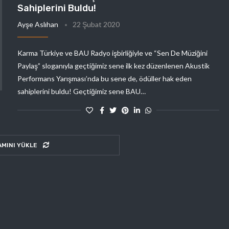
Sahiplerini Buldu!
Ayşe Aslıhan
22 Şubat 2020
Karma Türkiye ve BAU Radyo işbirliğiyle ve “Sen De Müziğini
Paylaş” sloganıyla geçtiğimiz sene ilk kez düzenlenen Akustik
Performans Yarışması’nda bu sene de, ödüller hak eden
sahiplerini buldu! Geçtiğimiz sene BAU…
AMINI YÜKLE