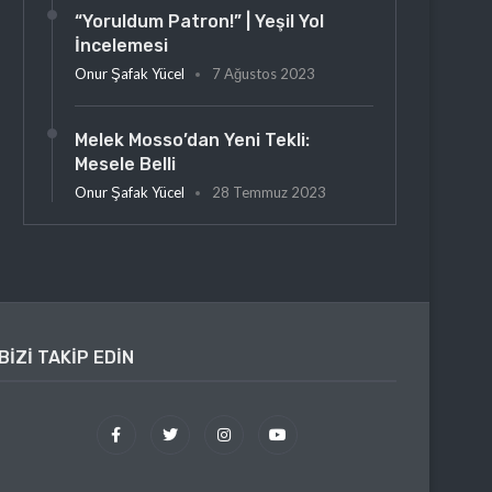
“Yoruldum Patron!” | Yeşil Yol
İncelemesi
Onur Şafak Yücel
7 Ağustos 2023
Melek Mosso’dan Yeni Tekli:
Mesele Belli
Onur Şafak Yücel
28 Temmuz 2023
BIZI TAKIP EDIN