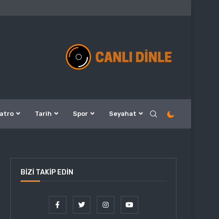
atro
Tarih
Spor
Seyahat
BIZI TAKIP EDIN