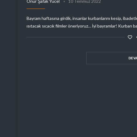
Onur Şafak Yücel
10 Temmuz 2022
Bayram haftasına girdik, insanlar kurbanlarını kesip, ibadetle
ısıtacak sıcacık filmler öneriyoruz… İyi bayramlar! Kurban b
DEV