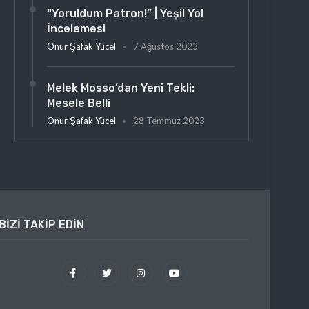
“Yoruldum Patron!” | Yeşil Yol
İncelemesi
Onur Şafak Yücel
7 Ağustos 2023
Melek Mosso’dan Yeni Tekli:
Mesele Belli
Onur Şafak Yücel
28 Temmuz 2023
BIZI TAKIP EDIN