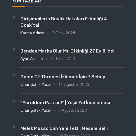
SON YAZILAR
Girişimcilerin Büyük Hataları Etkinliği 4
Ocak’ta!
Karma Admin
2 Ocak 2024
Benden Marka Olur Mu Etkinliği 27 Eylül’de!
Ayşe Aslıhan
21 Eylül 2023
Game Of Thrones İzlemek İçin 7 Sebep
Onur Şafak Yücel
11 Ağustos 2023
“Yoruldum Patron!” | Yeşil Yol İncelemesi
Onur Şafak Yücel
7 Ağustos 2023
Melek Mosso’dan Yeni Tekli: Mesele Belli
Onur Şafak Yücel
28 Temmuz 2023