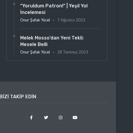
“Yoruldum Patron!” | Yeşil Yol
İncelemesi
Onur Şafak Yücel
7 Ağustos 2023
Melek Mosso’dan Yeni Tekli:
Mesele Belli
Onur Şafak Yücel
28 Temmuz 2023
BIZI TAKIP EDIN