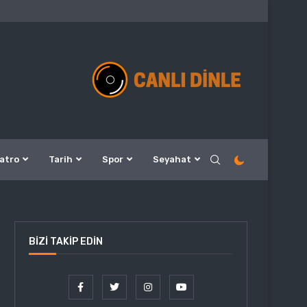
atro
Tarih
Spor
Seyahat
BIZI TAKIP EDIN