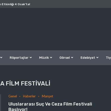
ı Etkinliği 4 Ocak’ta!
Röportajlar
Müzik
Görsel
Edebiyat
Tiy
A FILM FESTIVALI
Genel
Haberler
Manşet
Uluslararası Suç Ve Ceza Film Festivali
Başlıyor!