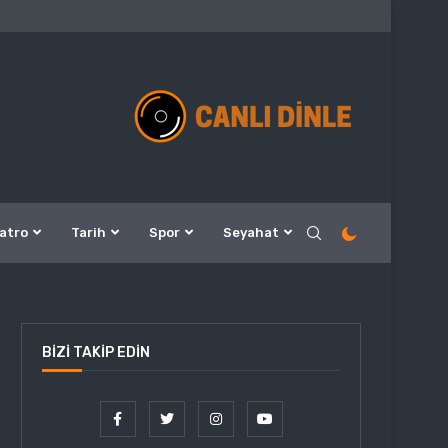
atro
Tarih
Spor
Seyahat
BIZI TAKIP EDIN