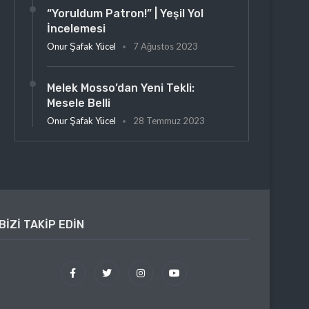
“Yoruldum Patron!” | Yeşil Yol
İncelemesi
Onur Şafak Yücel
7 Ağustos 2023
Melek Mosso’dan Yeni Tekli:
Mesele Belli
Onur Şafak Yücel
28 Temmuz 2023
BIZI TAKIP EDIN