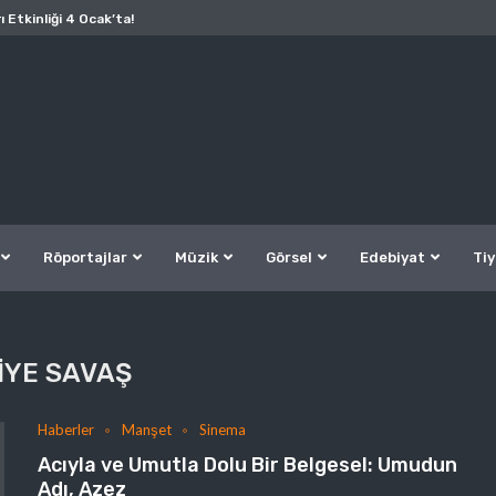
ı Etkinliği 4 Ocak’ta!
Röportajlar
Müzik
Görsel
Edebiyat
Tiy
IYE SAVAŞ
Haberler
Manşet
Sinema
Acıyla ve Umutla Dolu Bir Belgesel: Umudun
Adı, Azez