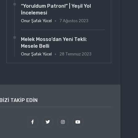
“Yoruldum Patron!” | Yeşil Yol
İncelemesi
Onur Şafak Yücel
7 Ağustos 2023
Melek Mosso’dan Yeni Tekli:
Mesele Belli
Onur Şafak Yücel
28 Temmuz 2023
BIZI TAKIP EDIN