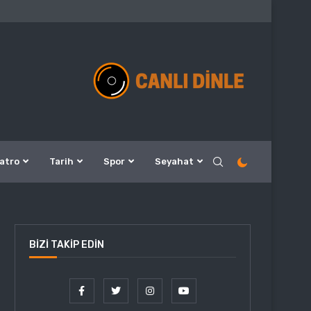
atro
Tarih
Spor
Seyahat
BIZI TAKIP EDIN