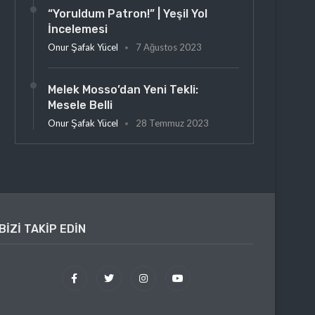
“Yoruldum Patron!” | Yeşil Yol
İncelemesi
Onur Şafak Yücel
7 Ağustos 2023
Melek Mosso’dan Yeni Tekli:
Mesele Belli
Onur Şafak Yücel
28 Temmuz 2023
BIZI TAKIP EDIN