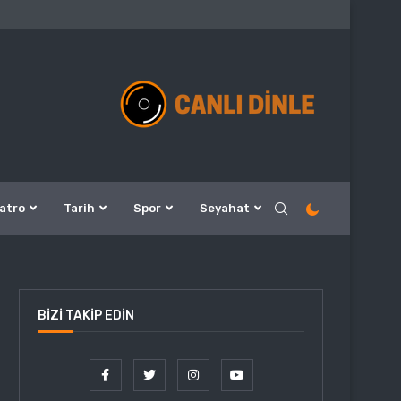
atro
Tarih
Spor
Seyahat
BIZI TAKIP EDIN