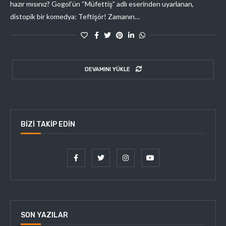
hazır mısınız? Gogol’ün “Müfettiş” adlı eserinden uyarlanan,
distopik bir komedya: Teftişör! Zamanın…
DEVAMINI YÜKLE
BIZI TAKIP EDIN
SON YAZILAR