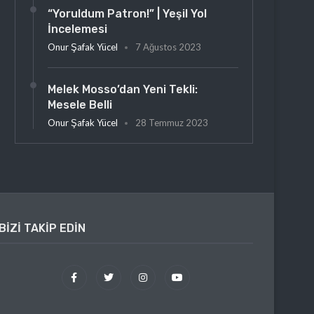
“Yoruldum Patron!” | Yeşil Yol
İncelemesi
Onur Şafak Yücel
7 Ağustos 2023
Melek Mosso’dan Yeni Tekli:
Mesele Belli
Onur Şafak Yücel
28 Temmuz 2023
BIZI TAKIP EDIN