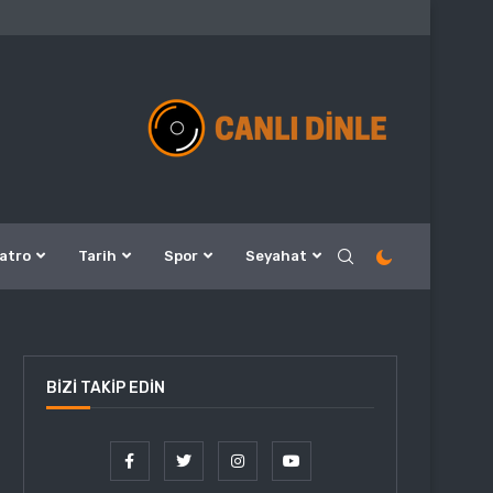
atro
Tarih
Spor
Seyahat
BIZI TAKIP EDIN