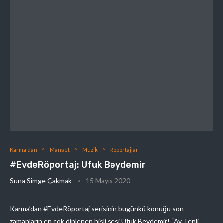
Karma'dan
Manşet
Müzik
Röportajlar
#EvdeRöportaj: Ufuk Beydemir
Suna Simge Çakmak
15 Mayıs 2020
Karma’dan #EvdeRöportaj serisinin bugünkü konuğu son
zamanların en çok dinlenen hisli sesi Ufuk Beydemir! “Ay Tenli