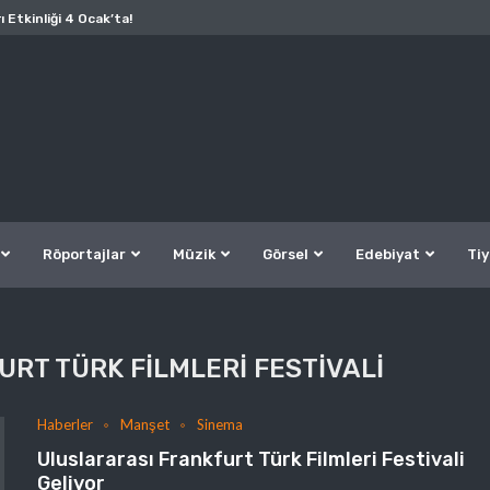
ı Etkinliği 4 Ocak’ta!
Röportajlar
Müzik
Görsel
Edebiyat
Tiy
RT TÜRK FILMLERI FESTIVALI
Haberler
Manşet
Sinema
Uluslararası Frankfurt Türk Filmleri Festivali
Geliyor