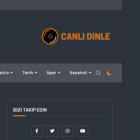
atro
Tarih
Spor
Seyahat
BIZI TAKIP EDIN