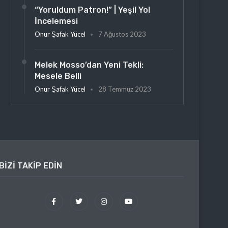
“Yoruldum Patron!” | Yeşil Yol
İncelemesi
Onur Şafak Yücel
7 Ağustos 2023
Melek Mosso’dan Yeni Tekli:
Mesele Belli
Onur Şafak Yücel
28 Temmuz 2023
BIZI TAKIP EDIN