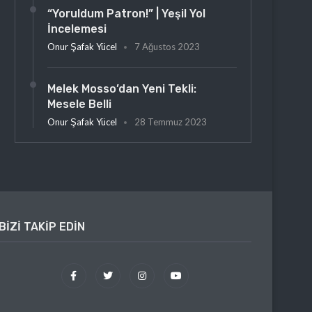
“Yoruldum Patron!” | Yeşil Yol
İncelemesi
Onur Şafak Yücel
7 Ağustos 2023
Melek Mosso’dan Yeni Tekli:
Mesele Belli
Onur Şafak Yücel
28 Temmuz 2023
BIZI TAKIP EDIN