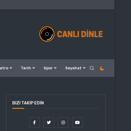
atro
Tarih
Spor
Seyahat
BIZI TAKIP EDIN