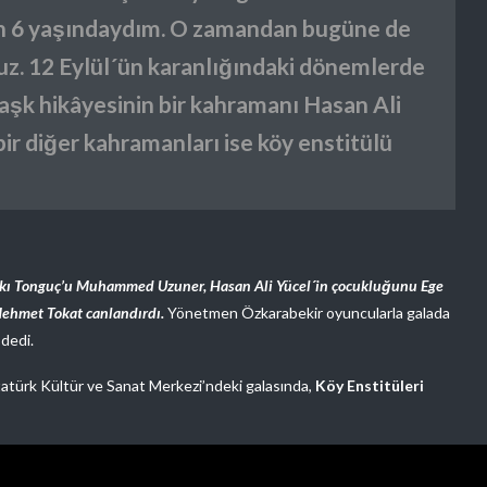
ben 6 yaşındaydım. O zamandan bugüne de
ruz. 12 Eylül´ün karanlığındaki dönemlerde
k aşk hikâyesinin bir kahramanı Hasan Ali
bir diğer kahramanları ise köy enstitülü
kkı Tonguç’u Muhammed Uzuner, Hasan Ali Yücel´in çocukluğunu Ege
Mehmet Tokat canlandırdı.
Yönetmen Özkarabekir oyuncularla galada
dedi.
Atatürk Kültür ve Sanat Merkezi’ndeki galasında,
Köy Enstitüleri