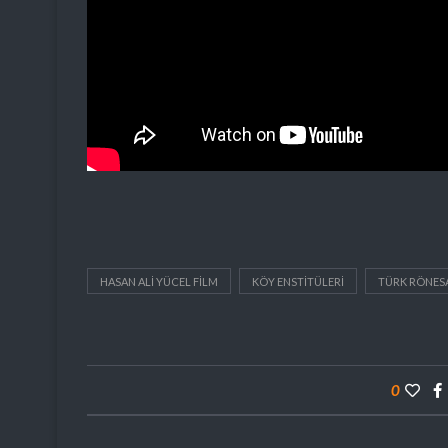
HASAN ALI YÜCEL FILM
KÖY ENSTITÜLERI
TÜRK RÖNES
0