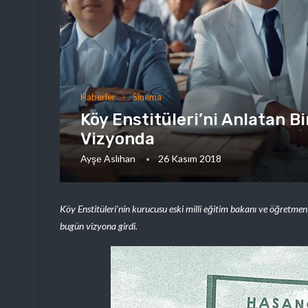
Haberler
Sinema
Köy Enstitüleri’ni Anlatan Bi
Vizyonda
Ayşe Aslıhan
26 Kasım 2018
Köy Enstitüleri’nin kurucusu eski milli eğitim bakanı ve öğretme
bugün vizyona girdi.