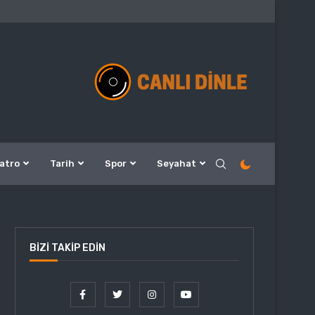
atro
Tarih
Spor
Seyahat
BIZI TAKIP EDIN