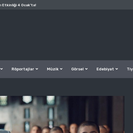
ı Etkinliği 4 Ocak’ta!
Röportajlar
Müzik
Görsel
Edebiyat
Tiy