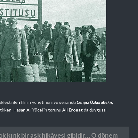
leştirilen filmin yönetmeni ve senaristi
Cengiz Özkarabekir,
rtirken; Hasan Ali Yücel’in torunu
Ali Eronat
da duygusal
çok kırık bir aşk hikâyesi gibidir… O dönem