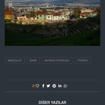
ARKEOLOJI
IZMIR
SMYRNA TIYATROSU
TIYATRO
0
DIĞER YAZILAR