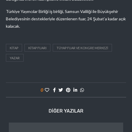
Türkiye Yayıncılar Birliği iş birliği, Samsun Valiliği ile Büyükşehir
Belediyesinin destekleriyle düzenlenen fuar, 24 Şubat’a kadar açık
kalacak.
KITAP
KITAP FUARI
TÜYAP FUAR VE KONGRE MERKEZI
YAZAR
0
DIĞER YAZILAR