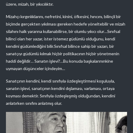
üzere, mizah, bir yıkıcılıktır.
Mizahçı kırgınlıklarını, nefretini, kinini, öfkesini, hıncını, bilinçli bir
biçimde gerçekten yıkılması gereken hedefe yöneltebilir ve mizah
silahını halk yararına kullanabilirse, bir olumlu yıkıcı olur…Sınıfsal
bilinci olan her yazar, ister istemez güdümlü olduğunu, kendi
kendini güdümlediğini bilir.Sınıfsal bilince sahip bir yazarı, bir
sanatçıyı güdümlü kılmak hiçbir politikacının hiçbir yönetmenin
haddi değildir… Sanatın işlevi?…Bu konuda başkalarınınkine
uymayan düşünceler içindeyim…
Sanatçının kendini, kendi sınıfıyla özdeşleştirmesi koşuluyla,
sanatın işlevi, sanatçının kendini dışlaması, varlaması, ortaya
koyması demektir. Sınıfıyla özdeşleşmiş olduğundan, kendini
anlatırken sınıfını anlatmış olur.