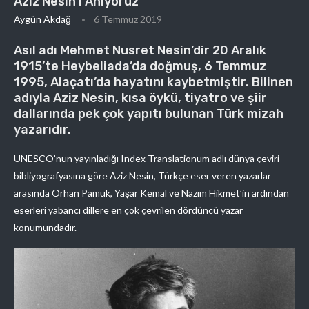
Aziz Nesin’i Anıyoruz
Aygün Akdağ
6 Temmuz 2019
Asıl adı Mehmet Nusret Nesin’dir 20 Aralık
1915’te Heybeliada’da doğmuş, 6 Temmuz
1995, Alaçatı’da hayatını kaybetmiştir. Bilinen
adıyla Aziz Nesin, kısa öykü, tiyatro ve şiir
dallarında pek çok yapıtı bulunan Türk mizah
yazarıdır.
UNESCO’nun yayınladığı Index Translationum adlı dünya çeviri
bibliyografyasına göre Aziz Nesin, Türkçe eser veren yazarlar
arasında Orhan Pamuk, Yaşar Kemal ve Nazım Hikmet’in ardından
eserleri yabancı dillere en çok çevrilen dördüncü yazar
konumundadır.