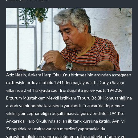
Aziz Nesin, Ankara Harp Okulu’nu bitirmesinin ardından asteğmen
rütbesiyle orduya katıldı. 1941’den başlayarak II. Dünya Savaşı
yıllarında 2 yıl Trakya’da çadırlı ordugâhta görev yaptı. 1942’de
Erzurum Müstahkem Mevkii İstihkam Taburu Bölük Komutanlığı’na
atandı ve bir bomba kazasında yaralandı. Erzincan’da depremde
yıkılmış bir cephaneliğin boşaltılmasıyla görevlendirildi. 1944’te
Ankara’da Harp Okulu’nda açılan ilk tank kursuna katıldı. Aynı yıl
Zonguldak’ta uçaksavar top mevzileri yaptırmakla da
görevlendirildikten sonra üsteğmen rütbesindeyken “görev ve