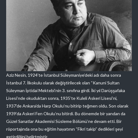
Aziz Nesin, 1924’te İstanbul Süleymaniye’deki adı daha sonra
İstanbul 7. İlkokulu olarak değiştirilecek olan “Kanuni Sultan
Süleyman İptidai Mektebi’nin 3. sınıfına girdi. İki yıl Darüşşafaka
Lisesi’nde okuduktan sonra, 1935’te Kuleli Askeri Lisesi’ni,
1937’de Ankara’da Harp Okulu’nu bitirip teğmen oldu. Son olarak
1939’da Askeri Fen Okulu’nu bitirdi. Bu dönemde bir yandan da
Güzel Sanatlar Akademisi Süsleme Bölümü’ne devam etti. Bir
röportajında ona bu eğitim hayatının “Fikri takip” dedikleri şeyi
getirdiğini belirtmiştir.