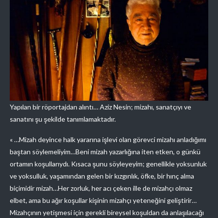
Yapılan bir röportajdan alıntı… Aziz Nesin; mizahı, sanatçıyı ve
sanatını şu şekilde tanımlamaktadır.
« …Mizah deyince halk yararına işlevi olan görevci mizahı anladığımı
baştan söylemeliyim…Beni mizah yazarlığına iten etken, o günkü
ortamın koşullarıydı. Kısaca şunu söyleyeyim; genellikle yoksunluk
ve yoksulluk, yaşamından gelen bir kızgınlık, öfke, bir hınç alma
biçimidir mizah…Her zorluk, her acı çeken ille de mizahçı olmaz
elbet, ama bu ağır koşullar kişinin mizahçı yeteneğini geliştirir…
Mizahçının yetişmesi için gerekli bireysel koşuldan da anlaşılacağı