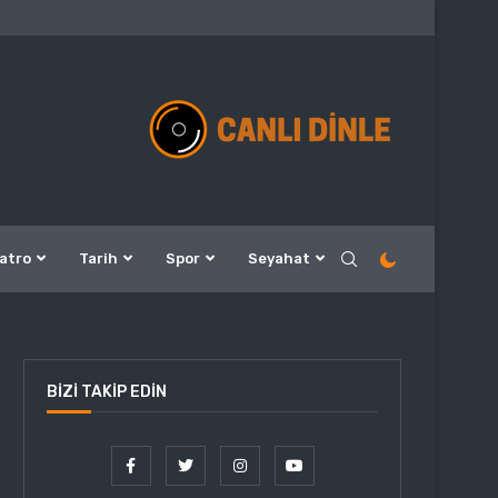
atro
Tarih
Spor
Seyahat
BIZI TAKIP EDIN