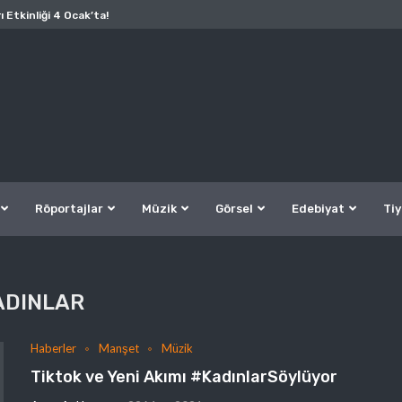
ı Etkinliği 4 Ocak’ta!
Röportajlar
Müzik
Görsel
Edebiyat
Tiy
ADINLAR
Haberler
Manşet
Müzik
Tiktok ve Yeni Akımı #KadınlarSöylüyor