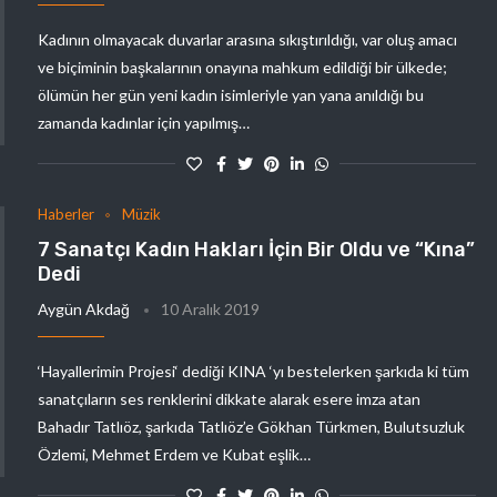
Kadının olmayacak duvarlar arasına sıkıştırıldığı, var oluş amacı
ve biçiminin başkalarının onayına mahkum edildiği bir ülkede;
ölümün her gün yeni kadın isimleriyle yan yana anıldığı bu
zamanda kadınlar için yapılmış…
Haberler
Müzik
7 Sanatçı Kadın Hakları İçin Bir Oldu ve “Kına”
Dedi
Aygün Akdağ
10 Aralık 2019
‘Hayallerimin Projesi‘ dediği KINA ‘yı bestelerken şarkıda ki tüm
sanatçıların ses renklerini dikkate alarak esere imza atan
Bahadır Tatlıöz, şarkıda Tatlıöz’e Gökhan Türkmen, Bulutsuzluk
Özlemi, Mehmet Erdem ve Kubat eşlik…