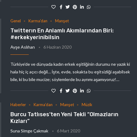
Genel
Karma'dan
Manşet
Twitterın En Anlamlı Akımlarından Biri:
#erkekyerinibilsin
Ayşe Aslıhan
6 Haziran 2020
Türkiye’de ve dünyada kadın erkek eşitliğinin durumu ne yazık ki
hala hiç iç açıcı değil… İşte, evde, sokakta bu eşitsizliği aşabilsek
bile, ki bu bile mucize; söylemlerde bu ayrımı aşamıyoruz!…
Haberler
Karma'dan
Manşet
Müzik
Burcu Tatlıses’ten Yeni Tekli “Olmazların
Kızları”
Suna Simge Çakmak
6 Mart 2020