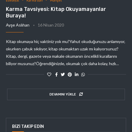
Edebiyat
Karma'dan
Manşet
Karma Tavsiyesi: Kitap Okuyamayanlar
Buraya!
Ayşe Aslıhan
16 Nisan 2020
Kitap okumaya hiç vaktiniz yok mu?Yahut okuduğunuzu anlamıyor,
okurken çabuk sıkılıyor, kitap okumaktan uzak mı kalıyorsunuz?
Kitap, dergi, gazete veya makale okumanın öncelikli kurallarını
biliyor musunuz?Öğrendiğinizde, okumak çok daha kolay, hızlı…
DEVAMINI YÜKLE
BIZI TAKIP EDIN