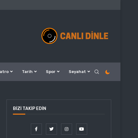
atro
Tarih
Spor
Seyahat
BIZI TAKIP EDIN