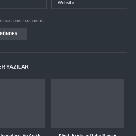
he next time I comment.
ER YAZILAR
lenenlere: En Acıklı
Klimt, Frida ve Daha Nicesi: