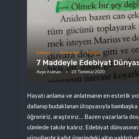
Edebiyat
Karma'dan
Manşet
7 Maddeyle Edebiyat Dünyas
Ayşe Aslıhan
23 Temmuz 2020
Hayatı anlama ve anlatmanın en estetik yol
dallanıp budaklanan ütopyasıyla bambaşka bi
öğreniriz, araştırırız… Bazen yazarlarla dos
cümlede takılır kalırız. Edebiyat dünyasının
yüzyıllardır kağıt üzerindeki altın yaldızl