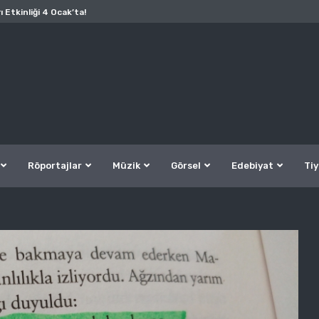
ı Etkinliği 4 Ocak’ta!
Röportajlar
Müzik
Görsel
Edebiyat
Tiy