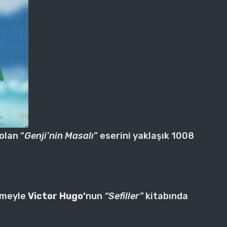
olan “
Genji’nin Masalı
” eserini yaklaşık 1008
imeyle
Victor Hugo’
nun
“Sefiller”
kitabında