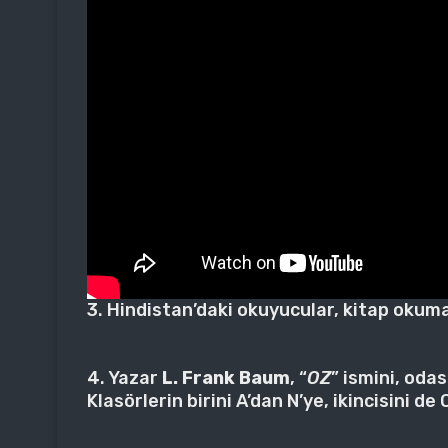
3. Hindistan’daki okuyucular, kitap okuma
4. Yazar
L. Frank Baum
, “
OZ
” ismini, oda
Klasörlerin birini A’dan N’ye, ikincisini de 