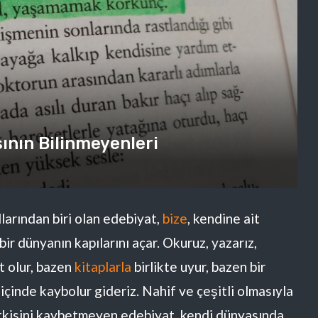
ının Bilinmeyenleri
larından biri olan edebiyat,
bize
, kendine ait
r dünyanın kapılarını açar. Okuruz, yazarız,
t olur, bazen
kitaplarla
birlikte uyur, bazen bir
 içinde kaybolur gideriz. Nahif ve çeşitli olmasıyla
ı etkisini kaybetmeyen edebiyat, kendi dünyasında