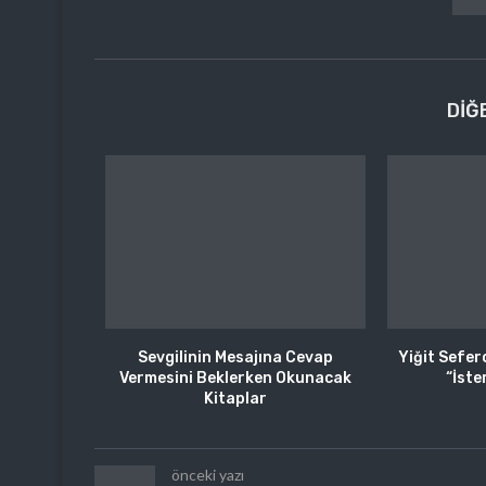
DIĞ
Sevgilinin Mesajına Cevap
Yiğit Sefer
Vermesini Beklerken Okunacak
“İste
Kitaplar
önceki yazı