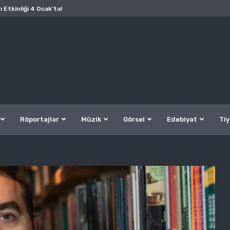
ı Etkinliği 4 Ocak’ta!
Röportajlar
Müzik
Görsel
Edebiyat
Tiy