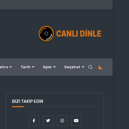
atro
Tarih
Spor
Seyahat
BIZI TAKIP EDIN