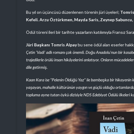
Bu yıl on üçüncüsü düzenlenen törenin jüri üyeleri;
Tomris
Kefeli. Arzu Öztürkmen, Mayda Saris, Zeynep Sabuncu
Ödül töreni ileri bir tarihte yazarların katılımıyla Fransız S
Jüri Başkanı
Tomris Alpay
bu sene ödül alan eserler hakk
Çetin ‘Vadi’ adlı romanı çok önemli. Doğu Anadolu’nun bir kasab
trajedilerle örülü insan hikâyelerini anlatıyor. Onların mücadeleler
dile getirmiş.
Kaan Kara ise “Pelenin Öldüğü Yaz” ile bambaşka bir hikayenin ka
yaşayan, mahalle kültürünün yaygın ve güçlü olduğu ortamlardan b
topluma ayna tutan öykü dizisiyle NDS Edebiyat Ödülü ilkeleri