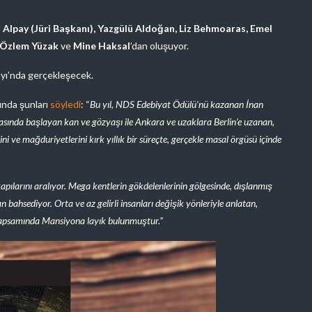
 Alpay (Jüri Başkanı), Yazgülü Aldoğan, Liz Behmoaras, Emel
, Özlem Yüzak
ve
Mine Haksal
’dan oluşuyor.
arayı’nda gerçekleşecek.
ında şunları
söyledi
: “
Bu yıl, NDS Edebiyat Ödülü’nü kazanan İnan
asında başlayan kan ve gözyaşı ile Ankara ve uzaklara Berlin’e uzanan,
ini ve mağduriyetlerini kırk yıllık bir süreçte, gerçekle masal örgüsü içinde
pılarını aralıyor. Mega kentlerin gökdelenlerinin gölgesinde, dışlanmış
ahsediyor. Orta ve az gelirli insanları değişik yönleriyle anlatan,
 kapsamında Mansiyona layık bulunmuştur.”