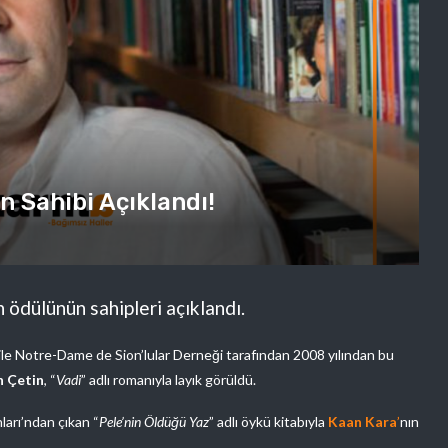
 Sahibi Açıklandı!
dülünün sahipleri açıklandı.
ile Notre-Dame de Sion’lular Derneği tarafından 2008 yılından bu
n Çetin
, “
Vadi
” adlı romanıyla layık görüldü.
ları’ndan çıkan “
Pele’nin Öldüğü Yaz
” adlı öykü kitabıyla
Kaan Kara
’
nın