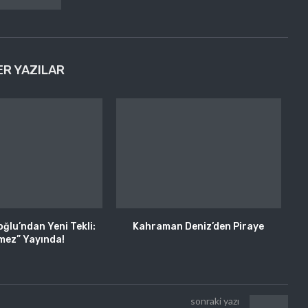
ER YAZILAR
oğlu’ndan Yeni Tekli:
Kahraman Deniz’den Piraye
mez” Yayında!
sonraki yazı