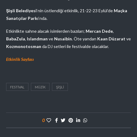
Şişli Belediyesi
‘nin üstlendiği etkinlik, 21-22-23 Eylül’de
Maçka
Sanatçılar Parkı
‘nda.
Etkinlikte sahne alacak isimlerden bazıları;
Mercan Dede
,
BabaZula
,
Islandman
ve
Nusaibin
. Öte yandan
Kaan Düzarat
ve
Kozmonotosman
da DJ setleri ile festivalde olacaklar.
Etkinlik Sayfası
FESTIVAL
MÜZIK
ŞIŞLI
0