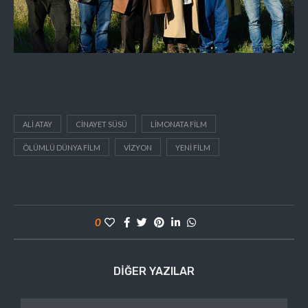
ALI ATAY
CINAYET SÜSÜ
LIMONATA FILM
ÖLÜMLÜ DÜNYA FILM
VIZYON
YENI FILM
0
DIĞER YAZILAR