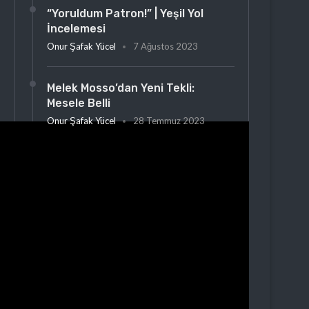
“Yoruldum Patron!” | Yeşil Yol
İncelemesi
Onur Şafak Yücel
7 Ağustos 2023
Melek Mosso’dan Yeni Tekli:
Mesele Belli
Onur Şafak Yücel
28 Temmuz 2023