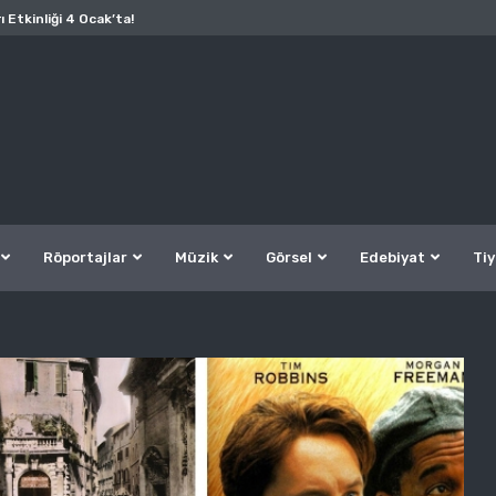
ı Etkinliği 4 Ocak’ta!
Röportajlar
Müzik
Görsel
Edebiyat
Tiy