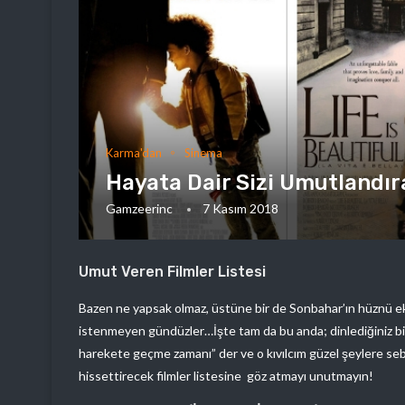
Karma'dan
Sinema
Hayata Dair Sizi Umutlandır
Gamzeerinc
7 Kasım 2018
Umut Veren Filmler Listesi
Bazen ne yapsak olmaz, üstüne bir de Sonbahar’ın hüznü ekl
istenmeyen gündüzler…İşte tam da bu anda; dinlediğiniz bir ş
harekete geçme zamanı” der ve o kıvılcım güzel şeylere seb
hissettirecek filmler listesine göz atmayı unutmayın!