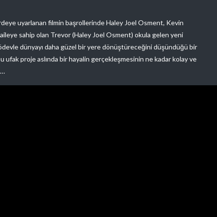
deye uyarlanan filmin başrollerinde Haley Joel Osment, Kevin
r aileye sahip olan Trevor (Haley Joel Osment) okula gelen yeni
 ödevle dünyayı daha güzel bir yere dönüştüreceğini düşündüğü bir
bu ufak proje aslında bir hayalin gerçekleşmesinin ne kadar kolay ve
m…