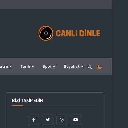
atro
Tarih
Spor
Seyahat
BIZI TAKIP EDIN