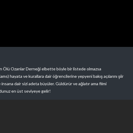
len Ölü Ozanlar Derneği elbette böyle bir listede olmazsa
s) hayata ve kurallara dair öğrencilerine yepyeni bakış açılarını şiir
insana dair sizi adeta büyüler. Güldürür ve ağlatır ama filmi
udunuz en üst seviyeye gelir!