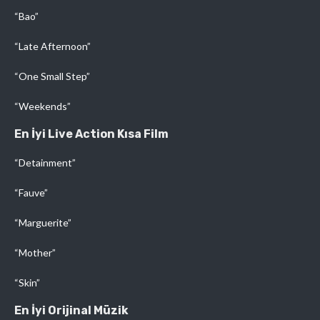
“Bao”
“Late Afternoon”
“One Small Step”
“Weekends”
En İyi Live Action Kısa Film
“Detainment”
“Fauve”
“Marguerite”
“Mother”
“Skin”
En İyi Orijinal Müzik