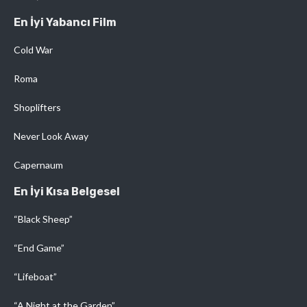
En İyi Yabancı Film
Cold War
Roma
Shoplifters
Never Look Away
Capernaum
En İyi Kısa Belgesel
“Black Sheep”
“End Game”
“Lifeboat”
“A Night at the Garden”