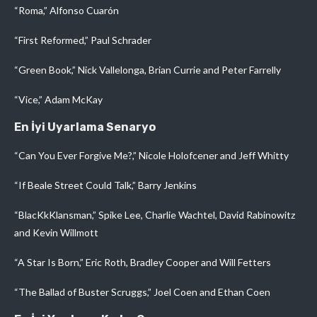
“Roma,” Alfonso Cuarón
“First Reformed,” Paul Schrader
“Green Book,” Nick Vallelonga, Brian Currie and Peter Farrelly
“Vice,” Adam McKay
En İyi Uyarlama Senaryo
“Can You Ever Forgive Me?,” Nicole Holofcener and Jeff Whitty
“If Beale Street Could Talk,” Barry Jenkins
“BlacKkKlansman,” Spike Lee, Charlie Wachtel, David Rabinowitz
and Kevin Willmott
“A Star Is Born,” Eric Roth, Bradley Cooper and Will Fetters
“The Ballad of Buster Scruggs,” Joel Coen and Ethan Coen