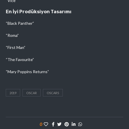
“Vice”
En İyi Prodüksiyon Tasarımı
“Black Panther”
“Roma”
“First Man”
“The Favourite”
“Mary Poppins Returns”
2019
OSCAR
OSCARS
0