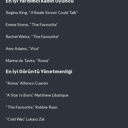
En İyi Yardımcı Kadın Oyuncu
Regina King, “If Beale Street Could Talk”
Emma Stone, “The Favourite”
Rachel Weisz, “The Favourite”
Amy Adams, “Vice”
Marina de Tavira, “Roma”
En İyi Görüntü Yönetmenliği
“Roma,” Alfonso Cuarón
“A Star Is Born,” Matthew Libatique
“The Favourite,” Robbie Ryan
“Cold War,” Lukasz Zal