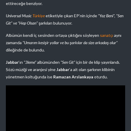
ettireceğe benziyor.
Universal Music
Türkiye
etiketiyle çıkan EP’nin içinde
“Yaz Beni”, “Sen
Git” ve “Hep Olsan”
şarkıları bulunuyor.
Albümün kendi iç sesinden ortaya çıktığını söyleyen
sanatçı
aynı
zamanda
“Umarım kesişir yollar ve bu şarkılar da size arkadaş olur”
dileğinde de bulundu.
Jabbar
‘ın
“3leme”
albümünden
“Sen Git”
için bir de klip yayınlandı.
Sözü müziği ve aranjesi yine
Jabbar
‘a ait olan şarkının klibinin
yönetmen koltuğunda ise
Ramazan Arslankaya
oturdu.