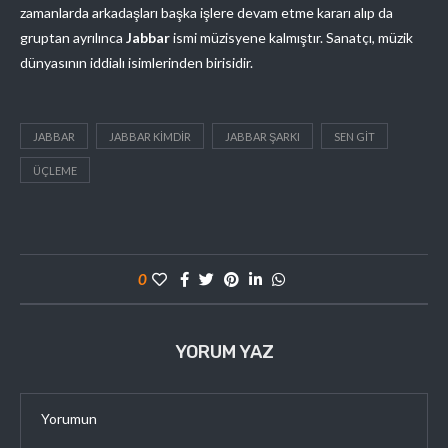
zamanlarda arkadaşları başka işlere devam etme kararı alıp da
gruptan ayrılınca
Jabbar
ismi müzisyene kalmıştır. Sanatçı, müzik
dünyasının iddialı isimlerinden birisidir.
JABBAR
JABBAR KIMDIR
JABBAR ŞARKI
SEN GIT
ÜÇLEME
0
YORUM YAZ