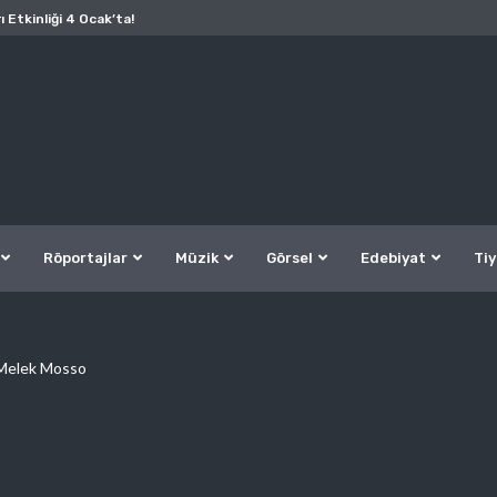
ı Etkinliği 4 Ocak’ta!
Röportajlar
Müzik
Görsel
Edebiyat
Tiy