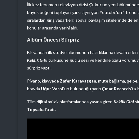
İlk kez fenomen televizyon dizisi
Çukur
’un yeni bölümünde
büyük beğeni toplayan şarkı, aynı gün Youtube’un “Trendler
sıralardan giriş yaparken; sosyal paylaşım sitelerinde de e
konular arasında yerini aldı.
Albüm Öncesi Sürpriz
Bir yandan ilk stüdyo albümünün hazırlıklarına devam eden
Keklik Gibi
türküsüne güçlü sesi ve kendine özgü yorumuyla
sürpriz yaptı.
Piyano, klavyede
Zafer Karayazgan
, mute bağlama, şelpe
bowda
Uğur Varol
‘un bulunduğu şarkı
Çınar Records
’ta 
Tüm dijital müzik platformlarında yayına giren
Keklik Gibi
si
Topsakal
’a ait.