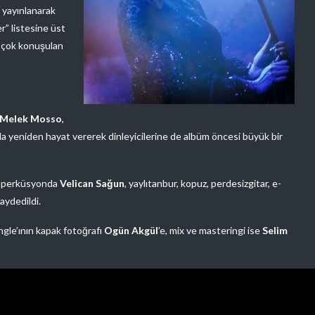
 yayınlanarak
” listesine üst
n çok konuşulan
Melek Mosso
,
 yeniden hayat vererek dinleyicilerine de albüm öncesi büyük bir
, perküsyonda
Velican Sağun
, yaylıtanbur, kopuz, perdesizgitar, e-
kaydedildi.
ngle’ının kapak fotoğrafı
Ogün Akgül
’e, mix ve masteringi ise
Selim