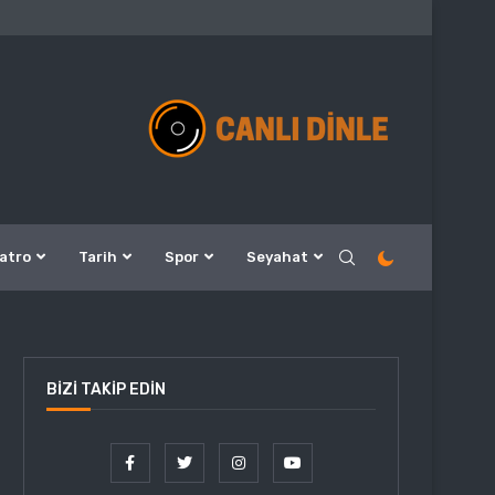
atro
Tarih
Spor
Seyahat
BIZI TAKIP EDIN