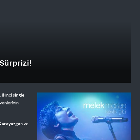
Sürprizi!
o
, ikinci single
evenlerinin
Karayazgan
ve