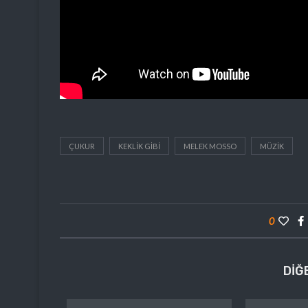
ÇUKUR
KEKLIK GIBI
MELEK MOSSO
MÜZIK
0
DIĞ