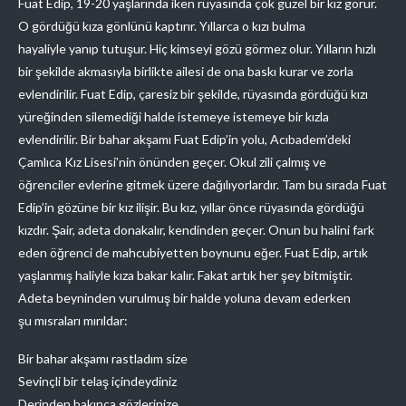
Fuat Edip, 19-20 yaşlarında iken rüyasında çok güzel bir kız görür.
O gördüğü kıza gönlünü kaptırır. Yıllarca o kızı bulma
hayaliyle yanıp tutuşur. Hiç kimseyi gözü görmez olur. Yılların hızlı
bir şekilde akmasıyla birlikte ailesi de ona baskı kurar ve zorla
evlendirilir. Fuat Edip, çaresiz bir şekilde, rüyasında gördüğü kızı
yüreğinden silemediği halde istemeye istemeye bir kızla
evlendirilir. Bir bahar akşamı Fuat Edip’in yolu, Acıbadem’deki
Çamlıca Kız Lisesi’nin önünden geçer. Okul zili çalmış ve
öğrenciler evlerine gitmek üzere dağılıyorlardır. Tam bu sırada Fuat
Edip’in gözüne bir kız ilişir. Bu kız, yıllar önce rüyasında gördüğü
kızdır. Şair, adeta donakalır, kendinden geçer. Onun bu halini fark
eden öğrenci de mahcubiyetten boynunu eğer. Fuat Edip, artık
yaşlanmış haliyle kıza bakar kalır. Fakat artık her şey bitmiştir.
Adeta beyninden vurulmuş bir halde yoluna devam ederken
şu mısraları mırıldar:
Bir bahar akşamı rastladım size
Sevinçli bir telaş içindeydiniz
Derinden bakınca gözlerinize