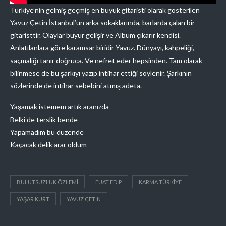
Türkiye’nin gelmiş geçmiş en büyük gitaristi olarak gösterilen
Yavuz Çetin İstanbul’un arka sokaklarında, barlarda çalan bir
gitaristtir. Olaylar büyür gelişir ve Albüm çıkarır kendisi.
Anlatılanlara göre karamsar biridir Yavuz. Dünyayı, kahpeliği,
saçmalığı tanır doğruca. Ve nefret eder hepsinden. Tam olarak
bilinmese de bu şarkıyı yazıp intihar ettiği söylenir. Şarkının
sözlerinde de intihar sebebini atmış adeta.
Yaşamak istemem artık aranızda
Belki de terslik bende
Yapamadım bu düzende
Kaçacak delik arar oldum
BULUTSUZLUK ÖZLEMI
FUAT EDIP
KARMA TÜRKIYE
YAŞAR KURT
YAVUZ ÇETIN