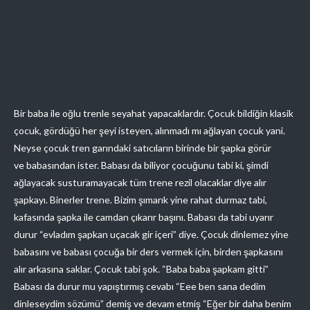
Bir baba ile oğlu trenle seyahat yapacaklardır. Çocuk bildiğin klasik
çocuk, gördüğü her şeyi isteyen, alınmadı mı ağlayan çocuk yani.
Neyse çocuk tren garındaki satıcıların birinde bir şapka görür
ve babasından ister. Babası da biliyor çocuğunu tabi ki, şimdi
ağlayacak susturamayacak tüm trene rezil olacaklar diye alır
şapkayı. Binerler trene. Bizim şımarık yine rahat durmaz tabi,
kafasında şapka ile camdan çıkarır başını. Babası da tabi uyarır
durur “evladım şapkan uçacak gir içeri” diye. Çocuk dinlemez yine
babasını ve babası çocuğa bir ders vermek için, birden şapkasını
alır arkasına saklar. Çocuk tabi şok. “Baba baba şapkam gitti”
Babası da durur mu yapıştırmış cevabı “Eee ben sana dedim
dinleseydim sözümü” demiş ve devam etmiş “Eğer bir daha benim