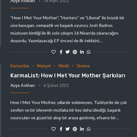
Ayşe Aslıhan
18 Mart 2021
”How I Met Your Mother”, ”Hunters” ve ”Liberal” ile büyük bir
üne kavuşan, sempatik ve başarılı oyuncu Josh Radnor,
müzisyen kimliği ile ilk solo çıkışını 16 Nisan’da çıkaracağını
duyurdu. Yayınlayacağı EP öncesi de ilk teklisini…
Karma'dan
Manşet
Müzik
Sinema
KarmaList: How I Met Your Mother Şarkıları
Ayşe Aslıhan
6 Şubat 2021
How I Met Your Mother, yıllardır eskimeyen, Türkiye’de de çok
sevilen ve bir izleyenin mutlaka bir kez daha izlediği, başarılı
oyuncuları ve güzel bir akışı bir araya getirmiş, efsane bir…