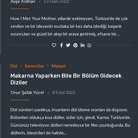
Ayşe Aslıhan
13 Ekim 2022
How I Met Your Mother, yıllardır eskimeyen, Türkiye’de de çok
sevilen ve bir izleyenin mutlaka bir kez daha izlediği, başarılı
oyuncuları ve güzel bir akışı bir araya getirmiş, efsane bir…
Dizi
Karma'dan
Manşet
Makarna Yaparken Bile Bir Bölüm Gidecek
Diziler
Onur Şafak Yücel
8 Eylül 2022
Dizi süreleri uzadıkça, insanların dizi izleme oranları da düşüyor.
Bölümleri oldukça kısa diziler, sizler için, şimdi, Karma Türkiye’de.
Günümüz televizyon dizileri neredeyse bir film uzunluğunda. Bu
dizilerin, izleyicileri de haliyle…