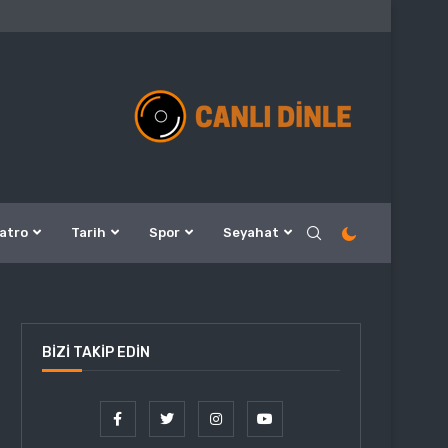
atro
Tarih
Spor
Seyahat
BIZI TAKIP EDIN