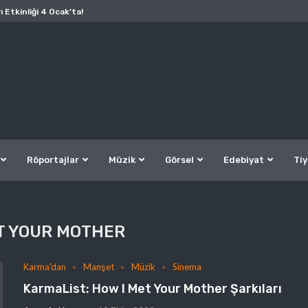
ı Etkinliği 4 Ocak’ta!
Röportajlar
Müzik
Görsel
Edebiyat
Tiy
T YOUR MOTHER
Karma'dan
Manşet
Müzik
Sinema
KarmaList: How I Met Your Mother Şarkıları