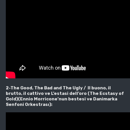
2-The Good, The Bad and The Ugly / Il buono, il
brutto, il cattivo ve L’estasi dell’oro (The Ecstasy of
Gold)(Ennio Morricone’nun bestesi ve Danimarka
Senfoni Orkestrası):