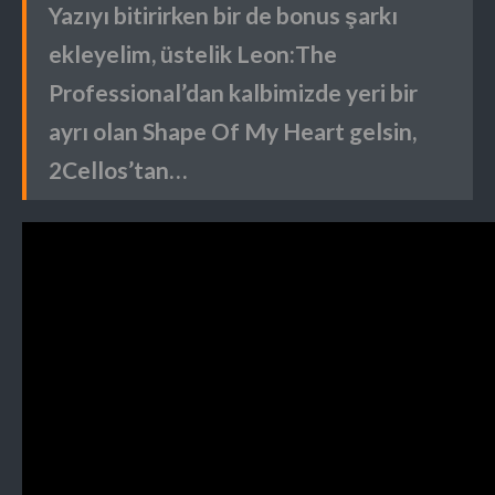
Yazıyı bitirirken bir de bonus şarkı
ekleyelim, üstelik Leon:The
Professional’dan kalbimizde yeri bir
ayrı olan Shape Of My Heart gelsin,
2Cellos’tan…