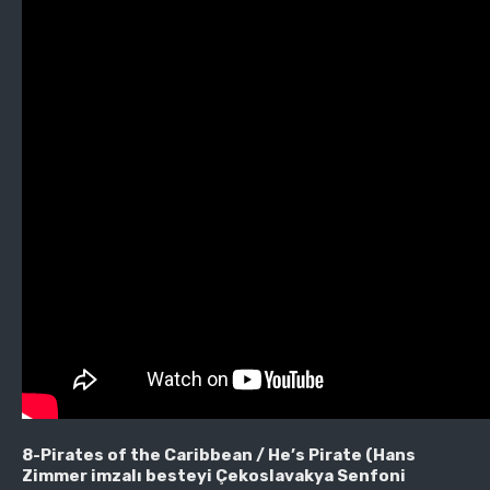
8-Pirates of the Caribbean / He’s Pirate (Hans
Zimmer imzalı besteyi Çekoslavakya Senfoni