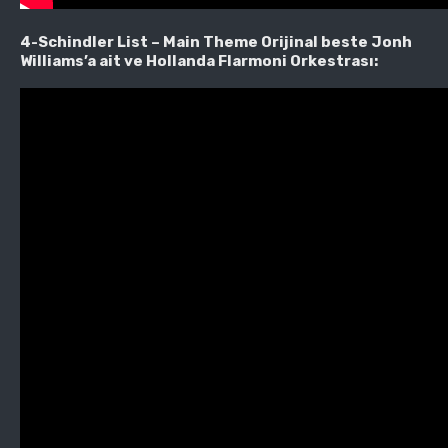
4-Schindler List – Main Theme Orijinal beste Jonh
Williams’a ait ve Hollanda Flarmoni Orkestrası: