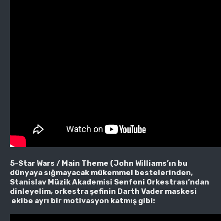
5-Star Wars / Main Theme (John Williams’ın bu
dünyaya sığmayacak mükemmel bestelerinden,
Stanislav Müzik Akademisi Senfoni Orkestrası’ndan
dinleyelim, orkestra şefinin Darth Vader maskesi
ekibe ayrı bir motivasyon katmış gibi: