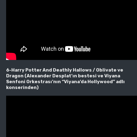
6-Harry Potter And Deathly Hallows / Oblivate ve
Dragon (Alexander Desplat’ın bestesi ve Viyana
Senfoni Orkestrası’nın “Viyana’da Hollywood” adlı
konserinden)