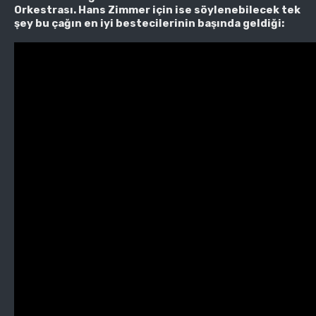
Orkestrası. Hans Zimmer için ise söylenebilecek tek
şey bu çağın en iyi bestecilerinin başında geldiği: