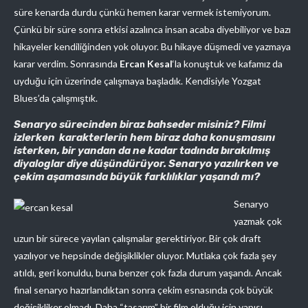
süre kenarda durdu çünkü hemen karar vermek istemiyorum.
Çünkü bir süre sonra etkisi azalınca insan acaba diyebiliyor ve bazı
hikayeler kendiliğinden yok oluyor. Bu hikaye düşmedi ve yazmaya
karar verdim. Sonrasında
Ercan Kesal
‘la konuştuk ve kafamız da
uyduğu için üzerinde çalışmaya başladık. Kendisiyle Yozgat
Blues’da çalışmıştık.
Senaryo sürecinden biraz bahseder misiniz?
Filmi
izlerken karakterlerin hem biraz daha konuşmasını
isterken, bir yandan da ne kadar tadında bırakılmış
diyaloglar diye düşündürüyor. Senaryo yazılırken ve
çekim aşamasında büyük farklılıklar yaşandı mı?
Senaryo
yazmak çok
uzun bir sürece yayılan çalışmalar gerektiriyor. Bir çok draft
yazılıyor ve hepsinde değişiklikler oluyor. Mutlaka çok fazla şey
atıldı, geri konuldu, buna benzer çok fazla durum yaşandı. Ancak
final senaryo hazırlandıktan sonra çekim esnasında çok büyük
değişikliker olmadı. Daha “tasarım” bir film olduğu için yapısı