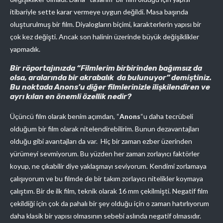
itibariyle sette karar vermeye uygun değildi. Masa başında
oluşturulmuş bir film. Diyalogların biçimi, karakterlerin yapısı bir
çok kez değişti. Ancak son halinin üzerinde büyük değişiklikler
yapmadık.
Bir röportajınızda “Filmlerim birbirinden bağımsız da
olsa, aralarında bir akrabalık da bulunuyor” demiştiniz.
Bu noktada Anons’u diğer filmlerinizle ilişkilendiren ve
ayrı kılan en önemli özellik nedir?
Üçüncü film olarak benim açımdan, “
Anons
“u daha tecrübeli
olduğum bir film olarak nitelendirebilirim. Bunun dezavantajları
olduğu gibi avantajları da var. Hiç bir zaman ezber üzerinden
yürümeyi sevmiyorum. Bu yüzden her zaman zorlayıcı faktörler
koyup, ne çıkabilir diye yaklaşmayı seviyorum. Kendimi zorlamaya
çalışıyorum ve bu filmde de bir takım zorlayıcı nitelikler koymaya
çalıştım. Bir de ilk film, teknik olarak 16 mm çekilmişti. Negatif film
çekildiği için çok da pahalı bir şey olduğu için o zaman hatırlıyorum
daha klasik bir yapısı olmasının sebebi aslında negatif olmasıdır.