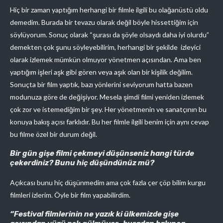
Hiç bir zaman yaptığım herhangi bir filmle ilgili bu olağanüstü oldu
demedim. Burada bir tevazu olarak değil böyle hissettiğim için
söylüyorum. Sonuç olarak “şurası da şöyle olsaydı daha iyi olurdu”
demekten çok şunu söyleyebilirim, herhangi bir şekilde izleyici
olarak izlemek mümkün olmuyor yönetmen açısından. Ama ben
yaptığım işleri aşk gibi gören veya aşık olan bir kişilik değilim.
Sonuçta bir film yaptık, bazı yönlerini seviyorum hatta bazen
modunuza göre de değişiyor. Mesela şimdi filmi yeniden izlemek
çok zor ve istemediğim bir şey. Her yönetmenin ve sanatçının bu
konuya bakış açısı farklıdır. Bu her filmle ilgili benim için aynı cevap
bu filme özel bir durum değil.
Bir gün gişe filmi çekmeyi düşünseniz hangi türde
çekerdiniz? Bunu hiç düşündünüz mü?
Açıkcası bunu hiç düşünmedim ama çok fazla çer çöp bilim kurgu
filmleri izlerim. Öyle bir film yapabilirdim.
“Festival filmlerinin ne yazık ki ülkemizde gişe