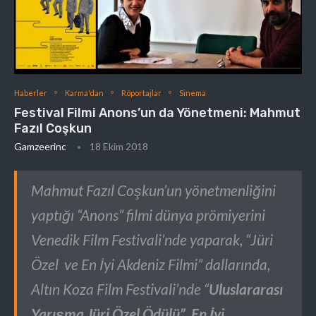
Haberler
Karma'dan
Röportajlar
Sinema
Festival Filmi Anons’un da Yönetmeni: Mahmut
Fazıl Coşkun
Gamzeerinc
18 Ekim 2018
Mahmut Fazıl Coşkun’un yönetmenliğini
yaptığı “Anons” filmi dünya prömiyerini
Venedik Film Festivali’nde yaparak, “Jüri
Özel ve En İyi Akdeniz Filmi” dallarında,
Altın Koza Film Festivali’nde “
Uluslararası
Yarışma Jüri Özel Ödülü”
,
En İyi