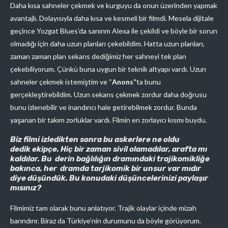
Daha kısa sahneler çekmek ve kurguyu da onun üzerinden yapmak
avantajlı. Dolayısıyla daha kısa ve kesmeli bir filmdi. Mesela dijitale
geçince Yozgat Blues’da sanırım Alexa ile çekildi ve böyle bir sorun
olmadığı için daha uzun planları çekebildim. Hatta uzun planları,
zaman zaman plan sekans dediğimiz her sahneyi tek plan
çekebiliyorum. Çünkü buna uygun bir teknik altyapı vardı. Uzun
sahneler çekmek istemiştim ve “
Anons”
ta bunu
gerçekleştirebildim. Uzun sekans çekmek zordur daha doğrusu
bunu izlenebilir ve inandırıcı hale getirebilmek zordur. Bunda
yaşanan bir takım zorluklar vardı. Filmin en zorlayıcı kısmı buydu.
Biz filmi izledikten sonra bu askerlere ne oldu
dedik ekipçe. Hiç bir zaman sivil olamadılar, arafta mı
kaldılar. Bu derin bağlılığın dramındaki trajikomikliğe
bakınca, her dramda tarjikomik bir unsur var mıdır
diye düşündük. Bu konudaki düşüncelerinizi paylaşır
mısınız?
Filmimiz tam olarak bunu anlatıyor. Trajik olaylar içinde mizah
barındırır. Biraz da Türkiye’nin durumunu da böyle görüyorum.