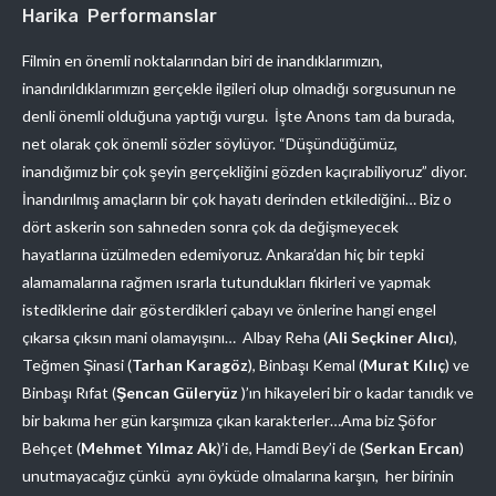
Harika Performanslar
Filmin en önemli noktalarından biri de inandıklarımızın,
inandırıldıklarımızın gerçekle ilgileri olup olmadığı sorgusunun ne
denli önemli olduğuna yaptığı vurgu. İşte Anons tam da burada,
net olarak çok önemli sözler söylüyor. “Düşündüğümüz,
inandığımız bir çok şeyin gerçekliğini gözden kaçırabiliyoruz” diyor.
İnandırılmış amaçların bir çok hayatı derinden etkilediğini… Biz o
dört askerin son sahneden sonra çok da değişmeyecek
hayatlarına üzülmeden edemiyoruz. Ankara’dan hiç bir tepki
alamamalarına rağmen ısrarla tutundukları fikirleri ve yapmak
istediklerine dair gösterdikleri çabayı ve önlerine hangi engel
çıkarsa çıksın mani olamayışını… Albay Reha (
Ali Seçkiner Alıcı
),
Teğmen Şinasi (
Tarhan Karagöz
), Binbaşı Kemal (
Murat Kılıç
) ve
Binbaşı Rıfat (
Şencan Güleryüz
)’ın hikayeleri bir o kadar tanıdık ve
bir bakıma her gün karşımıza çıkan karakterler…Ama biz Şöfor
Behçet (
Mehmet Yılmaz Ak
)’i de, Hamdi Bey’i de (
Serkan Ercan
)
unutmayacağız çünkü aynı öyküde olmalarına karşın, her birinin