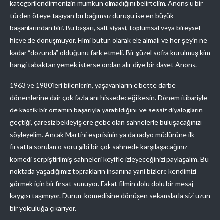
kategorilendirmenizin mümkün olmadığını belirtelim. Anons’u bir
türden öteye taşıyan bu bağımsız duruşu ise en büyük
başarılarından biri. Bu başarı, salt siyasi, toplumsal veya bireysel
hicve de dönüşmüyor. Filmi bütün olarak ele almalı ve her şeyin ne
kadar “dozunda” olduğunu fark etmeli. Bir güzel sofra kurulmuş kim
hangi tabaktan yemek isterse ondan alır diye bir davet Anons.
1963 ve 1980’leri bilenlerin, yaşayanların elbette darbe
dönemlerine dair çok fazla anı hissedeceği kesin. Dönem itibariyle
de kaotik bir ortamın başarıyla yaratıldığını ve sessiz diyalogların
geçtiği, çaresiz bekleyişlere gebe olan sahnelerle buluşacağınızı
söyleyelim. Ancak Martini esprisinin ya da radyo müdürüne ilk
fırsatta sorulan o soru gibi bir çok sahnede karşılaşacağınız
komedi serpiştirilmiş sahneleri keyifle izleyeceğinizi paylaşalım. Bu
noktada yaşadığımız toprakların insanına yani bizlere kendimizi
görmek için bir fırsat sunuyor. Fakat filmin dolu dolu bir mesaj
kaygısı taşımıyor. Durum komedisine dönüşen sekanslarla sizi uzun
bir yolculuğa çıkarıyor.