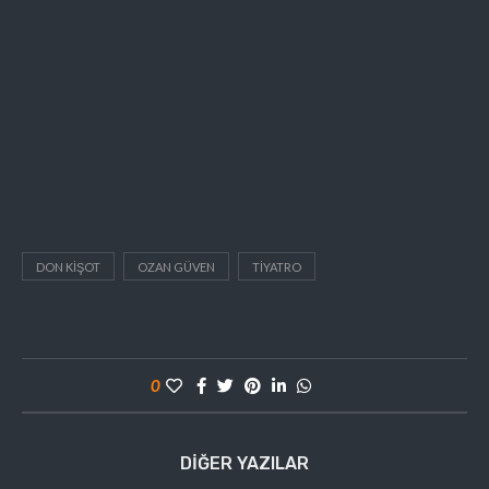
DON KIŞOT
OZAN GÜVEN
TIYATRO
0
DIĞER YAZILAR