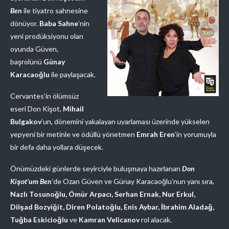
Ben
ile tiyatro sahnesine
dönüyor.
Baba Sahne
’nin
yeni prodüksiyonu olan
oyunda Güven,
başrolünü
Günay
Karacaoğlu
ile paylaşacak.
Cervantes’in ölümsüz
eseri Don Kişot,
Mihail
Bulgakov
’un, dönemini yakalayan uyarlaması üzerinde yükselen
yepyeni bir metinle ve ödüllü yönetmen
Emrah Eren
’in yorumuyla
bir defa daha yollara düşecek.
​Önümüzdeki günlerde seyirciyle buluşmaya hazırlanan
Don
Kişot’um Ben
’
de Ozan Güven ve Günay Karacaoğlu’nun yanı sıra,
Nazlı Tosunoğlu, Ömür Arpacı, Serhan Ernak, Nur Erkul,
Dilşad Bozyiğit, Diren Polatoğlu, Enis Aybar, İbrahim Aladağ,
Tuğba Eskicioğlu
ve
Kamran Velicanov
rol alacak.