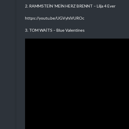
2. RAMMSTEİN ‘MEİN HERZ BRENNT – Lilja 4 Ever
https://youtu.be/UGVyhiVUROc
3. TOM WAİTS – Blue Valentines