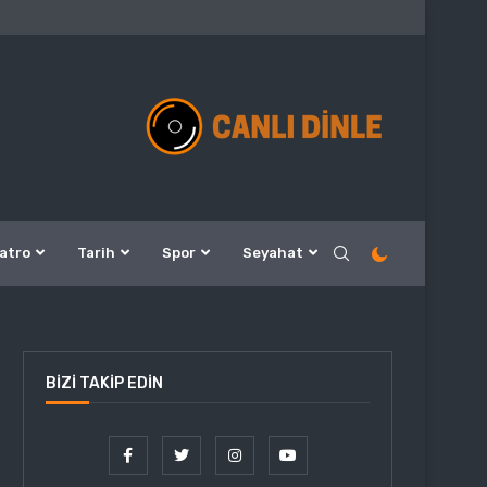
atro
Tarih
Spor
Seyahat
BIZI TAKIP EDIN