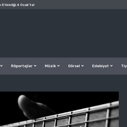
ı Etkinliği 4 Ocak’ta!
Röportajlar
Müzik
Görsel
Edebiyat
Tiy