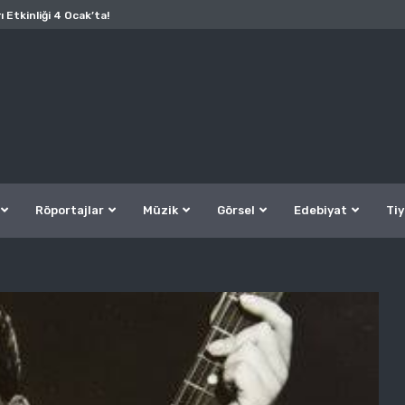
ı Etkinliği 4 Ocak’ta!
Röportajlar
Müzik
Görsel
Edebiyat
Tiy