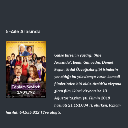
5-Aile Arasında
Gülse Birsel’in yazdığı “Aile
Arasında”,
Engin Günaydın, Demet
Evgar , Erdal Özyağcılar gibi isimlerin
yer aldığı bu yıla damga vuran komedi
filmlerinden biri oldu. Aralık’ta vizyona
Toplam Seyirci:
giren film, ikinci vizyona ise 10
1.904.792
Ağustos’ta girmişti. Filmin 2018
hasılatı
21.151.034
TL olurken, toplam
hasılatı
64.555.812
TL’ye ulaştı.