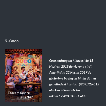
9-Coco
Coco muhteşem hikayesiyle 15
Haziran 2018’de vizyona girdi,
Amerika’da 22 Kasım 2017’de
gösterime başlayan filmin dünya
genelindeki hasılatı $209,726,015
olurken ülkemizde bu
Toplam Seyirci:
rakam
12.423.313
TL oldu…
982.347