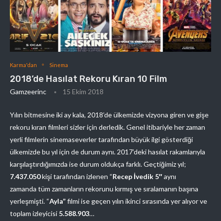
Karma'dan
Sinema
2018’de Hasılat Rekoru Kıran 10 Film
Gamzeerinc
15 Ekim 2018
Yılın bitmesine iki ay kala, 2018’de ülkemizde vizyona giren ve gişe
rekoru kıran filmleri sizler için derledik. Genel itibariyle her zaman
yerli filmlerin sinemaseverler tarafından büyük ilgi gösterdiği
ülkemizde bu yıl için de durum aynı. 2017’deki hasılat rakamlarıyla
karşılaştırdığımızda ise durum oldukça farklı. Geçtiğimiz yıl;
7.437.050
kişi tarafından izlenen “
Recep İvedik 5″
aynı
zamanda tüm zamanların rekorunu kırmış ve sıralamanın başına
yerleşmişti. “
Ayla”
filmi ise geçen yılın ikinci sırasında yer alıyor ve
toplam izleyicisi
5.588.903
…