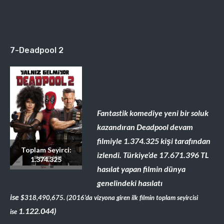
7-Deadpool 2
Fantastik komediye yeni bir soluk
kazandıran Deadpool devam
filmiyle 1.374.325 kişi tarafından
Toplam Seyirci:
izlendi. Türkiye’de
17.671.396
TL
1.374.325
hasılat yapan filmin dünya
genelindeki hasılatı
ise
$318,490,675. (2016’da vizyona giren ilk filmin toplam seyircisi
1.122.044)
ise