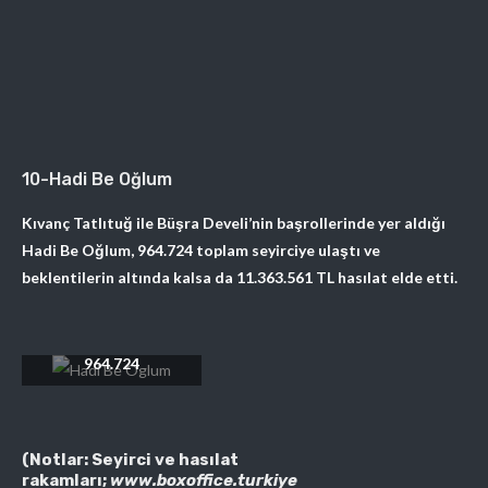
10-Hadi Be Oğlum
Kıvanç Tatlıtuğ ile Büşra Develi’nin başrollerinde yer aldığı
Hadi Be Oğlum, 964.724 toplam seyirciye ulaştı ve
beklentilerin altında kalsa da
11.363.561
TL hasılat elde etti.
Toplam Seyirci:
964.724
(Notlar: Seyirci ve hasılat
rakamları;
www.boxoffice.turkiye