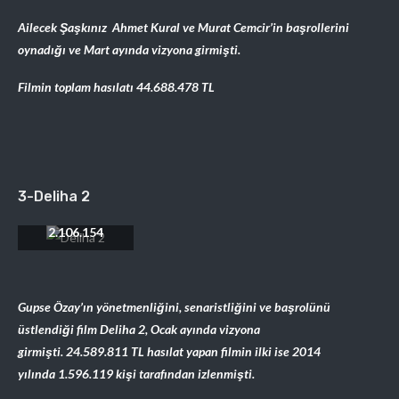
Ailecek Şaşkınız Ahmet Kural ve Murat Cemcir’in başrollerini
oynadığı ve Mart ayında vizyona girmişti.
Filmin toplam hasılatı
44.688.478
TL
3-Deliha 2
Toplam Seyirci:
2.106.154
Gupse Özay’ın yönetmenliğini, senaristliğini ve başrolünü
üstlendiği film Deliha 2, Ocak ayında vizyona
girmişti.
24.589.811
TL hasılat yapan filmin ilki ise 2014
yılında
1.596.119 kişi tarafından izlenmişti.