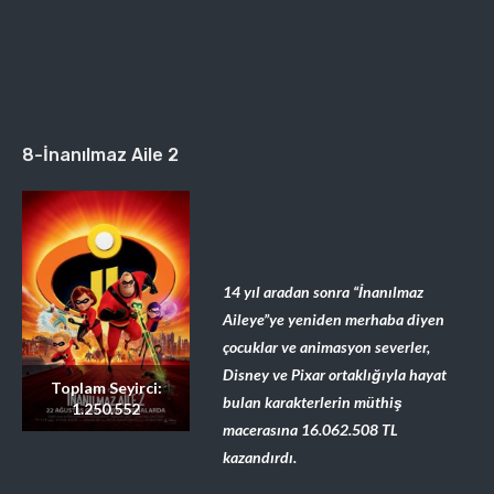
8-İnanılmaz Aile 2
14 yıl aradan sonra “İnanılmaz
Aileye”ye yeniden merhaba diyen
çocuklar ve animasyon severler,
Disney ve Pixar ortaklığıyla hayat
Toplam Seyirci:
bulan karakterlerin müthiş
1.250.552
macerasına 16.062.508
TL
kazandırdı.