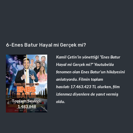
6-Enes Batur Hayal mi Gerçek mi?
Kamil Çetin’in yönettiği “Enes Batur
Hayal mi Gerçek mi?” Youtube’da
fenomen olan Enes Batur’un hikâyesini
anlatıyordu. Filmin toplam
hasılatı
17.463.423
TL olurken, film
izlenmez diyenlere de yanıt vermiş
Toplam Seyirci:
oldu.
1.483.848