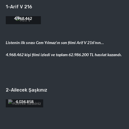
1-Arif V 216
Toplam Seyirci:
4.968.462
Listenin ilk sırası Cem Yılmaz’ın son filmi Arif V 216’nın…
4.968.462 kişi filmi izledi ve toplam
62.986.200
TL hasılat kazandı.
2-Ailecek Şaşkınız
Toplam Seyirci:
4.034.858