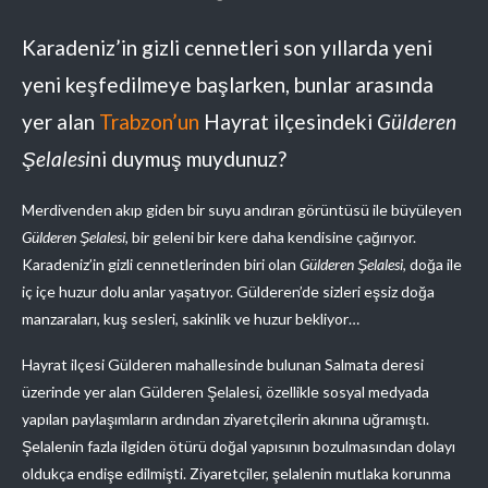
Karadeniz’in gizli cennetleri son yıllarda yeni
yeni keşfedilmeye başlarken, bunlar arasında
yer alan
Trabzon’un
Hayrat ilçesindeki
Gülderen
Şelalesi
ni duymuş muydunuz?
Merdivenden akıp giden bir suyu andıran görüntüsü ile büyüleyen
Gülderen Şelalesi
, bir geleni bir kere daha kendisine çağırıyor.
Karadeniz’in gizli cennetlerinden biri olan
Gülderen Şelalesi
, doğa ile
iç içe huzur dolu anlar yaşatıyor. Gülderen’de sizleri eşsiz doğa
manzaraları, kuş sesleri, sakinlik ve huzur bekliyor…
Hayrat ilçesi Gülderen mahallesinde bulunan Salmata deresi
üzerinde yer alan Gülderen Şelalesi, özellikle sosyal medyada
yapılan paylaşımların ardından ziyaretçilerin akınına uğramıştı.
Şelalenin fazla ilgiden ötürü doğal yapısının bozulmasından dolayı
oldukça endişe edilmişti. Ziyaretçiler, şelalenin mutlaka korunma