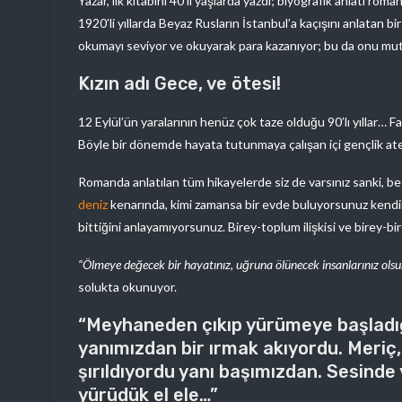
Yazar, ilk kitabını 40’lı yaşlarda yazdı; biyografik anlatı rom
1920’li yıllarda Beyaz Rusların İstanbul’a kaçışını anlatan b
okumayı seviyor ve okuyarak para kazanıyor; bu da onu mutl
Kızın adı Gece, ve ötesi!
12 Eylül’ün yaralarının henüz çok taze olduğu 90’lı yıllar… Fa
Böyle bir dönemde hayata tutunmaya çalışan içi gençlik at
Romanda anlatılan tüm hikayelerde siz de varsınız sanki, be
deniz
kenarında, kimi zamansa bir evde buluyorsunuz kendi
bittiğini anlayamıyorsunuz. Birey-toplum ilişkisi ve birey-bir
“Ölmeye değecek bir hayatınız, uğruna ölünecek insanlarınız olsu
solukta okunuyor.
“Meyhaneden çıkıp yürümeye başladığ
yanımızdan bir ırmak akıyordu. Meriç,
şırıldıyordu yanı başımızdan. Sesinde
yürüdük el ele…”