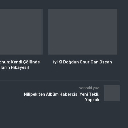
ecnun: Kendi Çölünde
İyi Ki Doğdun Onur Can Özcan
ların Hikayesi!
sonraki yazı
Nilipek’ten Albüm Habercisi Yeni Tekli:
Yaprak