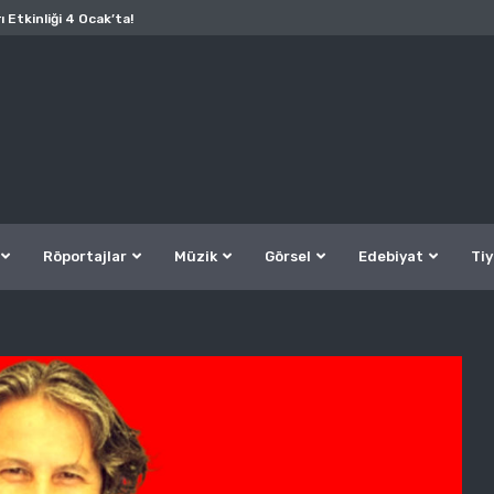
ı Etkinliği 4 Ocak’ta!
Röportajlar
Müzik
Görsel
Edebiyat
Tiy