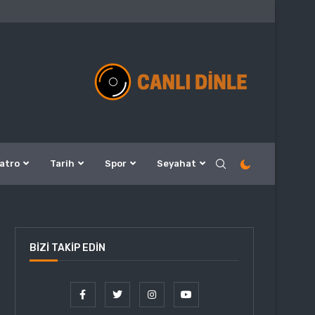
atro
Tarih
Spor
Seyahat
BIZI TAKIP EDIN