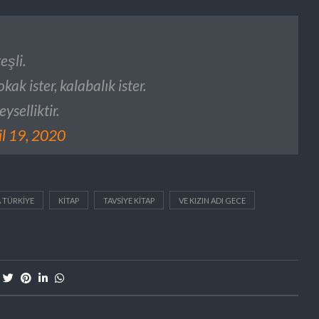
eşli.
kak ister, kalabalık ister.
yselliktir.
il 19, 2020
 TÜRKIYE
KITAP
TAVSIYE KITAP
VE KIZIN ADI GECE