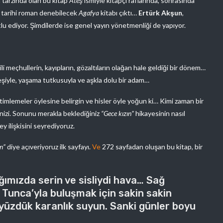
an tarzında olan bu kitap
Ateş
ismiyle kitapçı raflarında, sonrasında
ir tarihi roman denebilecek
Agafya
kitabı çıktı…
Ertürk Akşun
,
u ediyor. Şimdilerde ise genel yayın yönetmenliği de yapıyor.
ili meçhullerin, kayıpların, gözaltıların olağan hale geldiği bir dönem…
eşiyle, yaşama tutkusuyla ve aşkla dolu bir adam…
timlemeler öylesine belirgin ve hisler öyle yoğun ki… Kimi zaman bir
nizi. Sonunu merakla beklediğiniz
“Gece kızın”
hikayesinin nasıl
ey ilişkisini seyrediyoruz.
n”
diye açıveriyoruz ilk sayfayı.
Ve
272 sayfadan oluşan bu kitap, bir
ımızda serin ve sisliydi hava… Sağ
 Tunca’yla buluşmak için sakin sakin
 yüzdük karanlık suyun. Sanki günler boyu