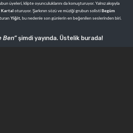
rubun üyeleri, klipte oyunculuklarını da konuşturuyor. Yalnız akışıyla
 Kartal
oturuyor. Şarkının sözü ve müziği grubun solisti
Begüm
şturan
Yiğit
, bu nedenle son günlerin en beğenilen seslerinden biri.
e Ben”
şimdi yayında. Üstelik burada!