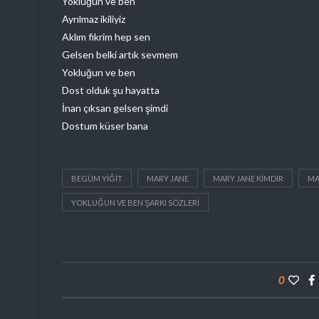
Yokluğun ve ben
Ayrılmaz ikiliyiz
Aklım fikrim hep sen
Gelsen belki artık sevmem
Yokluğun ve ben
Dost olduk şu hayatta
İnan çıksan gelsen şimdi
Dostum küser bana
BEGÜM YIĞIT
MARY JANE
MARY JANE KIMDIR
MA
YOKLUĞUN VE BEN ŞARKI SÖZLERI
0