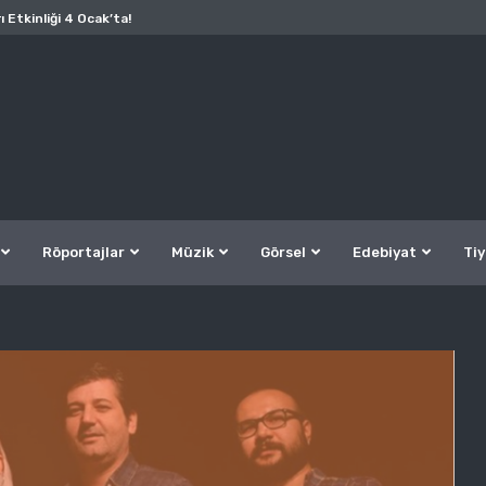
ı Etkinliği 4 Ocak’ta!
Röportajlar
Müzik
Görsel
Edebiyat
Tiy