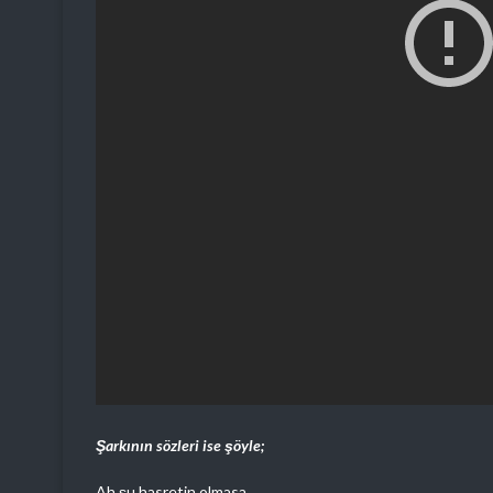
Şarkının sözleri ise şöyle;
Ah şu hasretin olmasa