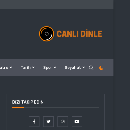
atro
Tarih
Spor
Seyahat
BIZI TAKIP EDIN