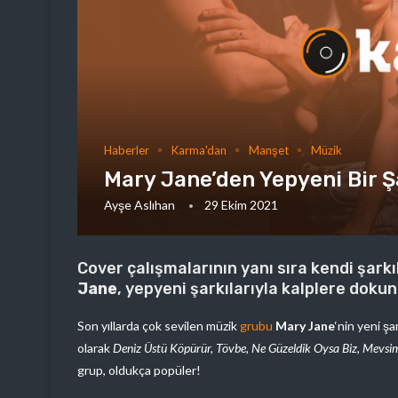
Haberler
Karma'dan
Manşet
Müzik
Mary Jane’den Yepyeni Bir Ş
Ayşe Aslıhan
29 Ekim 2021
Cover çalışmalarının yanı sıra kendi şarkı
Jane
, yepyeni şarkılarıyla kalplere dokun
Son yıllarda çok sevilen müzik
grubu
Mary Jane
‘nin yeni şa
olarak
Deniz Üstü Köpürür, Tövbe, Ne Güzeldik Oysa Biz, Mevsi
grup, oldukça popüler!