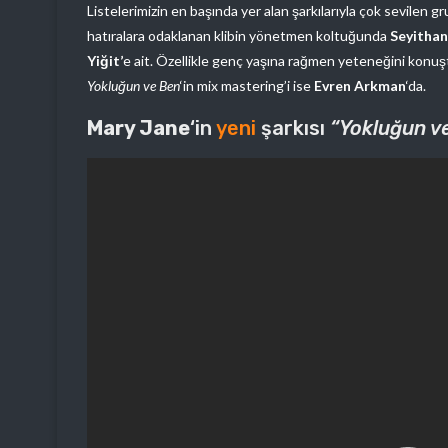
Listelerimizin en başında yer alan şarkılarıyla çok sevilen g
hatıralara odaklanan klibin yönetmen koltuğunda
Seyithan
Yiğit’
e ait. Özellikle genç yaşına rağmen yeteneğini konu
Yokluğun ve Ben
‘in mix mastering’i ise
Evren Arkman
‘da.
Mary Jane
‘in
yeni
şarkısı
“Yokluğun v